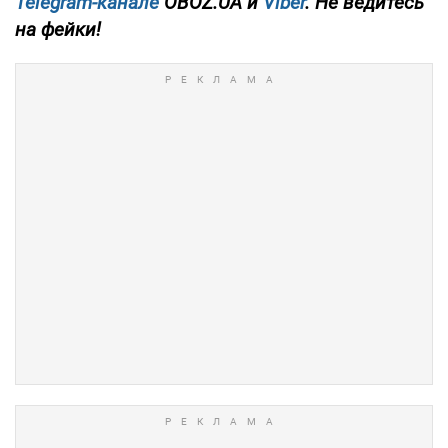
Telegram-канале
OBOZ.UA и
Viber
. Не ведитесь
на фейки!