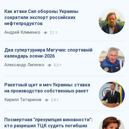
Как атаки Сил обороны Украины
сократили экспорт российских
нефтепродуктов
Андрей Клименко
2,1 т.
Два супертурнира Магучих: спортивній
календарь осени-2026
Александр Липенко
6,0 т.
Ракетный щит и меч Украины: ставка
на производство собственных ракет
Кирилл Татаринов
2,8 т.
Посмертная "презумпция виновности":
кто разрешил ТЦК судить погибших