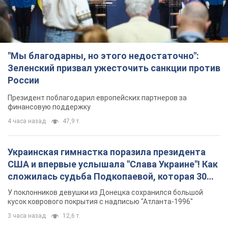
"Мы благодарны, но этого недостаточно":
Зеленский призвал ужесточить санкции против
России
Президент поблагодарил европейских партнеров за
финансовую поддержку
4 часа назад
47,9 т.
Украинская гимнастка поразила президента
США и впервые услышала "Слава Украине"! Как
сложилась судьба Подкопаевой, которая 30
лет назад завоевала "золото" Олимпиады
У поклонников девушки из Донецка сохранился большой
кусок коврового покрытия с надписью "Атланта-1996"
3 часа назад
12,6 т.