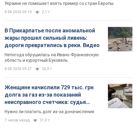
Украине не помешает взять пример со стран Европы
8.08.2026 05:10
2,1 т.
В Прикарпатье после аномальной
жары прошел сильный ливень:
дороги превратились в реки. Видео
Непогода обрушилась на Ивано-Франковскую
область и курортный Буковель
8.08.2026 09:27
26,0 т.
Женщине начислили 729 тыс. грн
долга за газ из-за показаний
неисправного счетчика: судья
вынес неожиданное решение
Нужно ли платить долг из-за доначисления
7 часов назад
31,0 т.