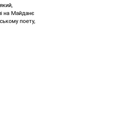
який,
мі на Майданє
йському поету,