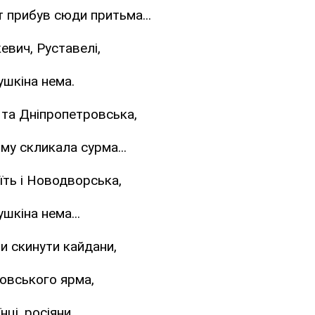
 прибув сюди притьма...
евич, Руставелі,
ушкіна нема.
 та Дніпропетровська,
му скликала сурма...
їть і Новодворська,
шкіна нема...
би скинути кайдани,
овського ярма,
нці, росіяни,