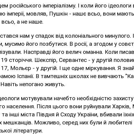
цем російського імперіалізму. І коли його ідеолог
ю імперії, мовляв, Пушкін - нашє всьо, вони мають
 всьо, а не наше.
істався нам у спадок від колоніального минулого. 
и, мусимо його позбутися. В росії, а згодом у совє
лізували. Насправді його велич оманна. Коли писав
19 сторіччя. Шекспір, Сервантес - у другій половин
17, Мольєр - у другій. І ще одне міркування. Я зна
амою Іспанії. В тамтешніх школах не вивчають "Ка
. Навіть непогано живуть.
ї ідеологи мотувували начебто необхідністю захисту
о населення. Після цього вони руйнували Харків, 
та інші міста Півдня й Сходу України, вбивали їхн
 мешканців. Можливо, серед них були й любителі 
ької літератури.