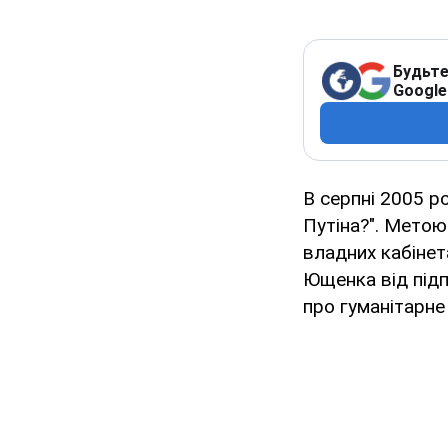
Будьте
Google
В серпні 2005 р
Путіна?". Метою 
владних кабінет
Ющенка від підп
про гуманітарне