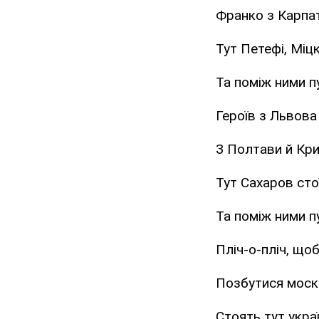
Франко з Карпат
Тут Петефі, Міцк
Та поміж ними п
Героїв з Львова
З Полтави й Кри
Тут Сахаров сто
Та поміж ними пу
Пліч-о-пліч, що
Позбутися моск
Стоять тут украї