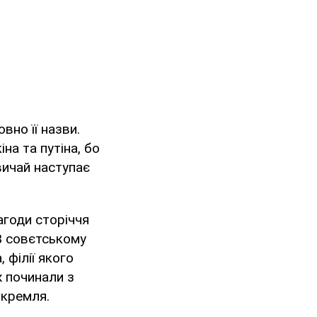
вно її назви.
на та путіна, бо
вичай наступає
агоди сторіччя
 В совєтському
 філії якого
х починали з
 кремля.