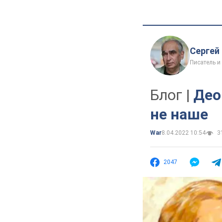
Сергей
Писатель и
Блог |
Део
не наше
War
8.04.2022 10:54
31
2047