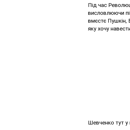
Під час Революц
висловлюючи під
вмєстє Пушкін, 
яку хочу навести
Шевченко тут у 