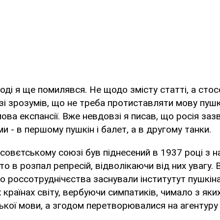
ді я ще помилявся. Не щодо змісту статті, а стосо
і зрозумів, що не треба протиставляти мову пушкі
мова експансії. Вже невдовзі я писав, що росія заз
 - в першому пушкін і балет, а в другому танки.
 совєтському союзі був піднесений в 1937 році з н
то в розпал репресій, відволікаючи від них увагу.
о россотруднічєства заснували інститутут пушкіна,
х країнах світу, вербуючи симпатиків, чимало з яки
ької мови, а згодом перетворювалися на агентуру