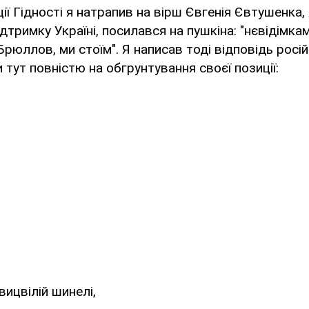
ії Гідності я натрапив на вірш Євгенія Євтушенка, 
тримку Україні, посилався на пушкіна: "нєвідімка
Брюллов, ми стоїм". Я написав тоді відповідь росі
 тут повністю на обгрунтування своєї позиції:
вицвілій шинелі,