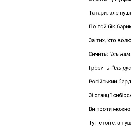
Татари, але пуш
По той бік бари
За тих, хто вол
Сичить:
"Іль нам
Грозить:
"Іль ру
Російський бард
Зі станції сибірс
Ви проти можно
Тут стоїте, а пу