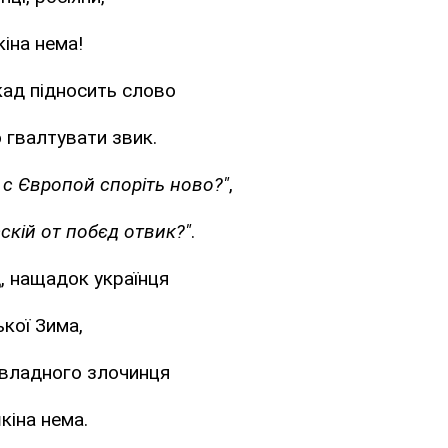
кіна нема!
кад підносить слово
ю гвалтувати звик.
 с Європой споріть ново?"
,
сскій от побєд отвик?"
.
, нащадок українця
ької Зима,
владного злочинця
шкіна нема.