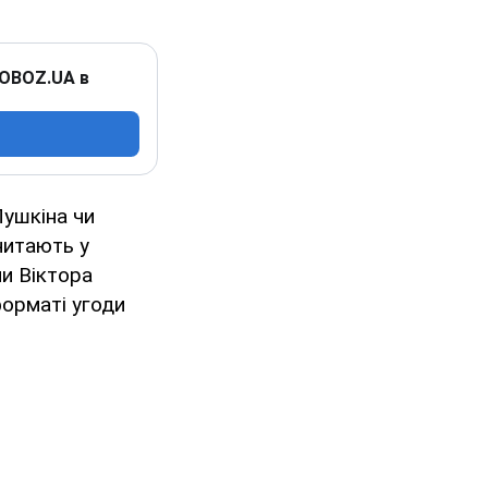
 OBOZ.UA в
Пушкіна чи
 читають у
ни Віктора
форматі угоди