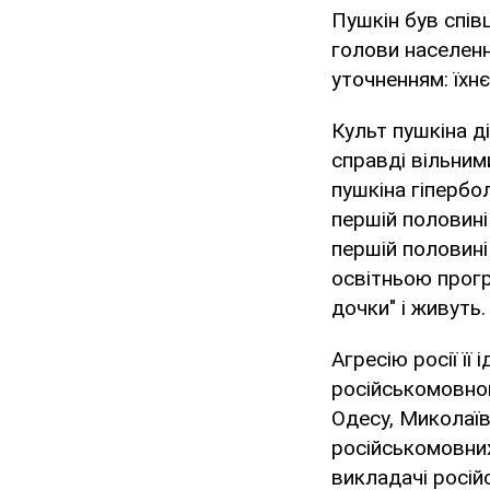
Пушкін був спів
голови населенн
уточненням: їхнє
Культ пушкіна д
справді вільним
пушкіна гіпербо
першій половині 
першій половині 
освітньою прогр
дочки" і живуть
Агресію росії ї
російськомовног
Одесу, Миколаїв 
російськомовних
викладачі російс