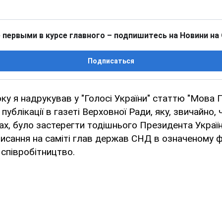
 первыми в курсе главного – подпишитесь на Новини на
Подписаться
оку я надрукував у "Голосі України" статтю "Мова 
публікації в газеті Верховної Ради, яку, звичайно,
ах, було застерегти тодішнього Президента Украї
исання на саміті глав держав СНД в означеному 
 співробітництво.