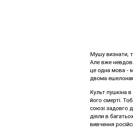
Мушу визнати, то
Але вже невдовз
це одна мова - 
двома ешелонами
Культ пушкіна в
його смерті. Тоб
союзі задовго д
діяли в багатьо
вивчення російс