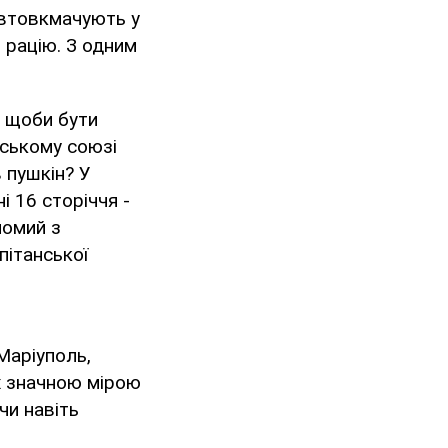
и втовкмачують у
 рацію. З одним
І щоби бути
тському союзі
 пушкін? У
і 16 сторіччя -
йомий з
пітанської
Маріуполь,
іх значною мірою
чи навіть