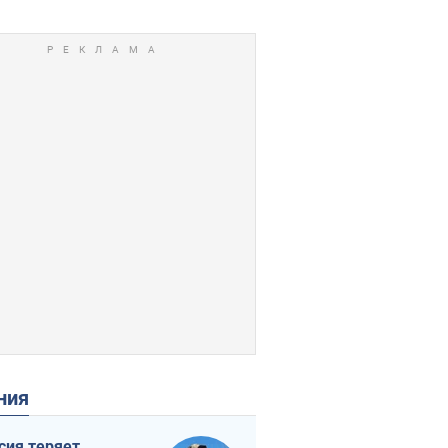
ения
сия теряет