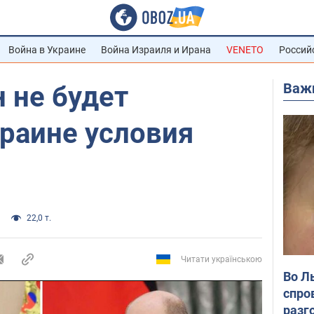
Война в Украине
Война Израиля и Ирана
VENETO
Россий
Важ
 не будет
раине условия
22,0 т.
Читати українською
Во Л
спро
разг