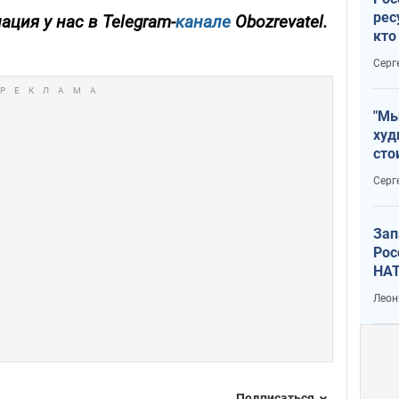
рес
ция у нас в Telegram-
канале
Obozrevatel.
кто
дик
Серг
"Мы
худ
сто
отч
Серг
рак
Зап
Рос
НАТ
Леон
Подписаться