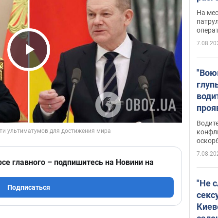
марш
На ме
адми
патрул
опера
Виде
7.08.20
Play Video
"Вою
глуп
води
проя
укра
Водите
попла
конфл
оскорб
Виде
7.08.20
рсе главного – подпишитесь на Новини на
"Не 
Подписаться
секс
Киев