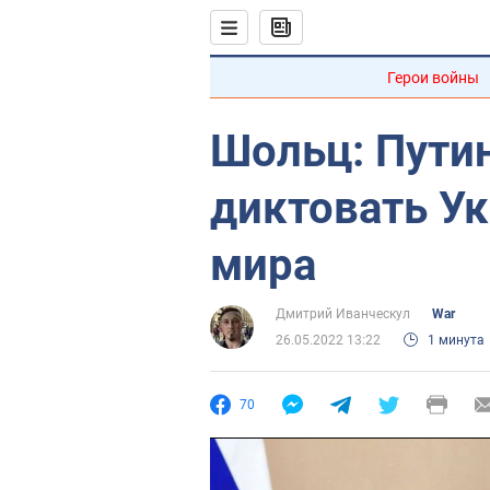
Герои войны
Шольц: Путин
диктовать Ук
мира
Дмитрий Иванческул
War
26.05.2022 13:22
1 минута
70