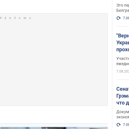
Это пе
Белгр
7.0
"Вер
Укра
прох
плак
Участ
ежедн
7.08.20
Сена
Грэм
что 
Докум
эконо
7.0