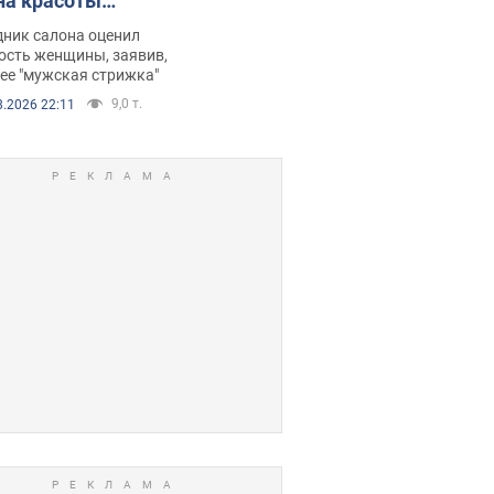
на красоты
рбил женщину
дник салона оценил
е химиотерапии,
ость женщины, заявив,
нее "мужская стрижка"
орелся скандал.
9,0 т.
8.2026 22:11