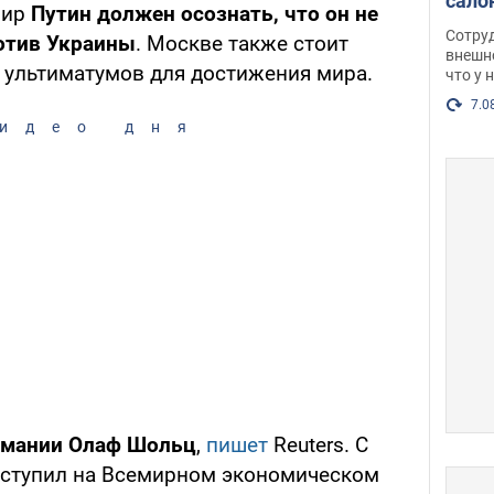
сало
мир
Путин должен осознать, что он не
оско
Сотру
отив Украины
. Москве также стоит
посл
внешн
т ультиматумов для достижения мира.
что у 
разг
Фото
7.0
идео дня
рмании Олаф Шольц
,
пишет
Reuters. С
ступил на Всемирном экономическом