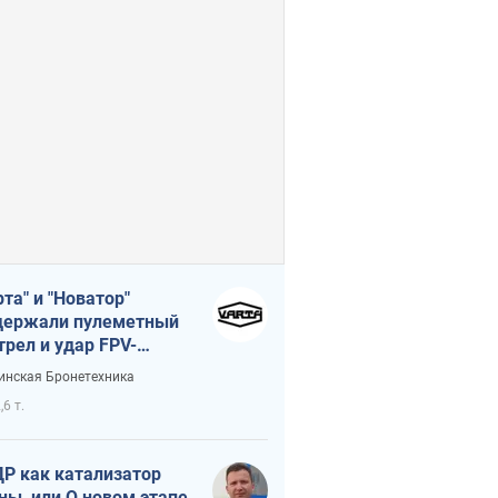
рта" и "Новатор"
ержали пулеметный
трел и удар FPV-
на, сохранив жизнь
инская Бронетехника
церу ВСУ
,6 т.
Р как катализатор
ны, или О новом этапе