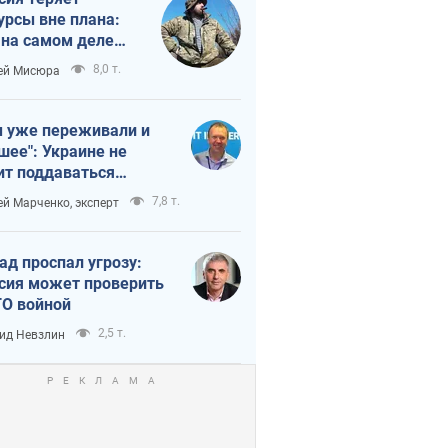
урсы вне плана:
 на самом деле
тует темп войны
8,0 т.
ей Мисюра
 уже переживали и
шее": Украине не
ит поддаваться
аянию из-за
7,8 т.
ей Марченко, эксперт
етного террора
ад проспал угрозу:
сия может проверить
О войной
2,5 т.
ид Невзлин