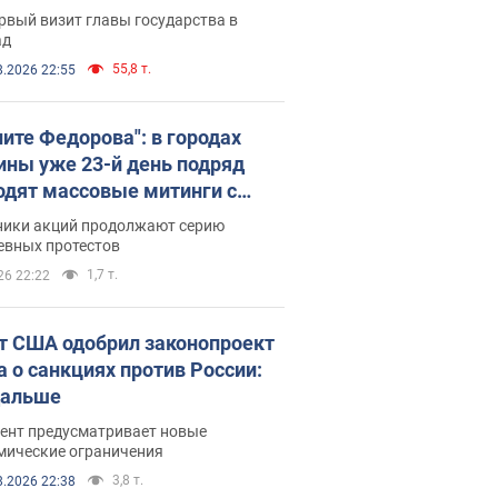
рвый визит главы государства в
ад
55,8 т.
8.2026 22:55
ните Федорова": в городах
ины уже 23-й день подряд
одят массовые митинги с
атами. Фото и видео
ники акций продолжают серию
евных протестов
1,7 т.
26 22:22
т США одобрил законопроект
а о санкциях против России:
дальше
ент предусматривает новые
мические ограничения
3,8 т.
8.2026 22:38