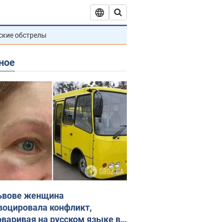
ские обстрелы
ное
ьвове женщина
воцировала конфликт,
оваривая на русском языке в