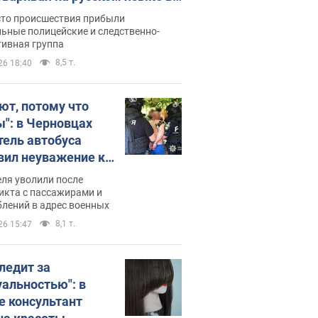
рутке: полиция составила
сто происшествия прибыли
нистративный протокол.
ьные полицейские и следственно-
тивная группа
о
8,5 т.
26 18:40
ют, потому что
ы": в Черновцах
тель автобуса
вил неуважение к
инским военным и
ля уволили после
тился за это.
икта с пассажирами и
лений в адрес военных
о
8,1 т.
26 15:47
следит за
уальностью": в
е консультант