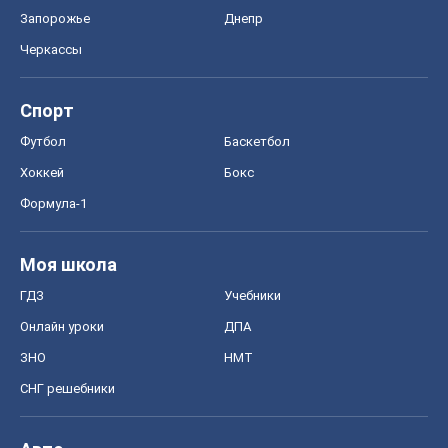
Формула-1
Моя школа
ГДЗ
Учебники
Онлайн уроки
ДПА
ЗНО
НМТ
СНГ решебники
Авто
Тест Драйв
Электромобили
Акции
Сервис
Food Oboz
Рецепты
Напитки
Диеты