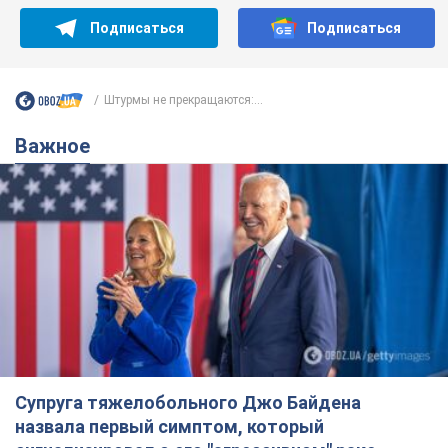
Супруга тяжелобольного Джо Байдена
назвала первый симптом, который
сигнализировал о его "агрессивном" раке
Сначала врачи не обратили на это должного внимания
6.08.2026 12:46
17,0 т.
Отпуск Леси Никитюк в Карпатах
обернулся скандалом: почему
ведущую несправедливо захейтили