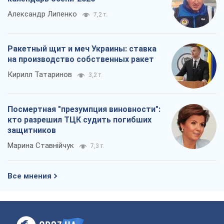
Посмертная "презумпция виновности":
кто разрешил ТЦК судить погибших
защитников
Марина Ставнійчук
7,3 т.
Все мнения
О компании
Команда
Правовая информация
Политика
конфиденциальности
Реклама на сайте
Документы
Редакционная политика
Журналисты OBOZ.UA на месте
событий