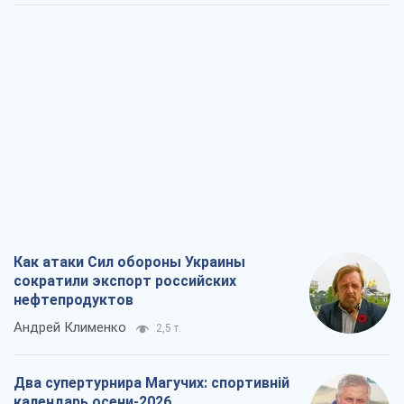
Как атаки Сил обороны Украины
сократили экспорт российских
нефтепродуктов
Андрей Клименко
2,5 т.
Два супертурнира Магучих: спортивній
календарь осени-2026
Александр Липенко
7,2 т.
Ракетный щит и меч Украины: ставка
на производство собственных ракет
Кирилл Татаринов
3,2 т.