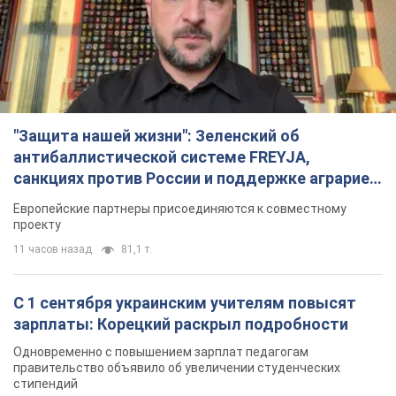
санкциях против России и поддержке аграриев.
Видео
Европейские партнеры присоединяются к совместному
проекту
11 часов назад
81,1 т.
С 1 сентября украинским учителям повысят
зарплаты: Корецкий раскрыл подробности
Одновременно с повышением зарплат педагогам
правительство объявило об увеличении студенческих
стипендий
6 часов назад
4,9 т.
«Нам они тоже нужны»: Трамп ответил на
просьбу Зеленского о передаче Украине ракет
для Patriot
Американские запасы отдельных видов боеприпасов
ограничены