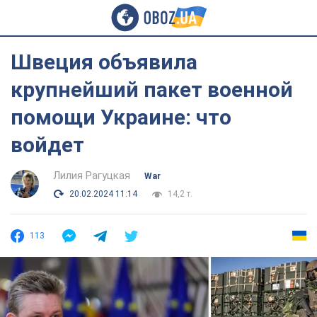
Швеция объявила
крупнейший пакет военной
помощи Украине: что
войдет
Лилия Рагуцкая
War
20.02.2024 11:14
14,2 т.
113