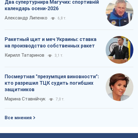
Два супертурнира Магучих: спортивній
календарь осени-2026
Александр Липенко
6,8 т.
Ракетный щит и меч Украины: ставка
на производство собственных ракет
Кирилл Татаринов
3,1 т.
Посмертная "презумпция виновности":
кто разрешил ТЦК судить погибших
защитников
Марина Ставнійчук
7,0 т.
Все мнения