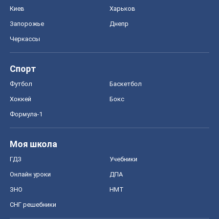
Киев
Харьков
Запорожье
Днепр
Черкассы
Спорт
Футбол
Баскетбол
Хоккей
Бокс
Формула-1
Моя школа
ГДЗ
Учебники
Онлайн уроки
ДПА
ЗНО
НМТ
СНГ решебники