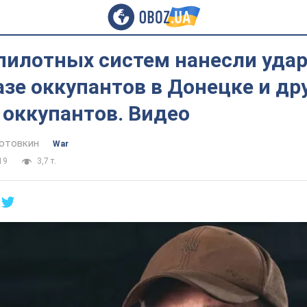
пилотных систем нанесли удар
зе оккупантов в Донецке и др
 оккупантов. Видео
отовкин
War
19
3,7 т.