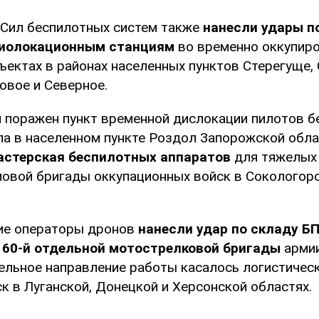
Сил беспилотных систем также
нанесли удары п
иолокационным станциям
во временно оккупир
ъектах в районах населенных пунктов Стерегуще,
овое и Северное.
л поражен пункт временной дислокации пилотов 
па в населенном пункте Роздол Запорожской обла
астерская беспилотных аппаратов
для тяжелых 
овой бригады оккупационных войск в Сокологорс
ие операторы дронов
нанесли удар по складу Б
 60-й отдельной мотострелковой бригады
армии
ельное направление работы касалось логистичес
к в Луганской, Донецкой и Херсонской областях.