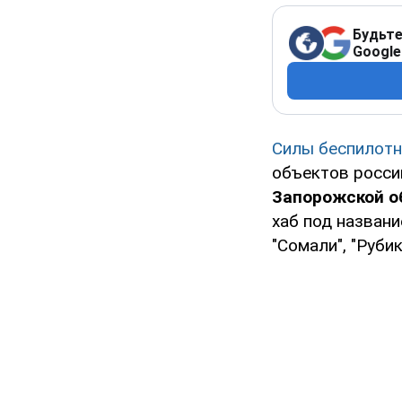
Будьте
Google
Силы беспилотн
объектов росси
Запорожской о
хаб под назван
"Сомали", "Руби