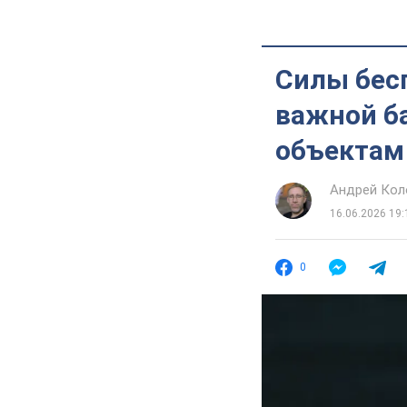
Силы бес
важной ба
объектам
Андрей Кол
16.06.2026 19:
0