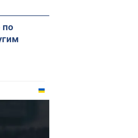
 по
угим