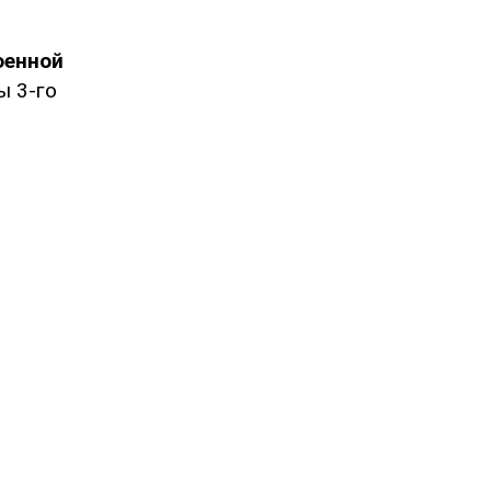
оенной
ы 3-го