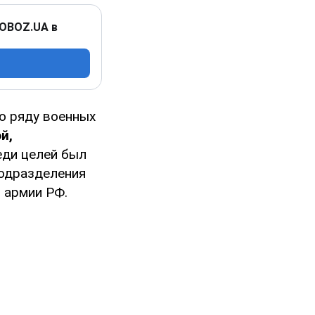
 OBOZ.UA в
по ряду военных
й,
еди целей был
подразделения
й армии РФ.