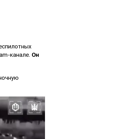
еспилотных
ram-канале.
Он
 ночную