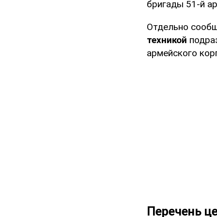
бригады 51-й а
Отдельно сооб
техникой
подраз
армейского кор
Перечень ц