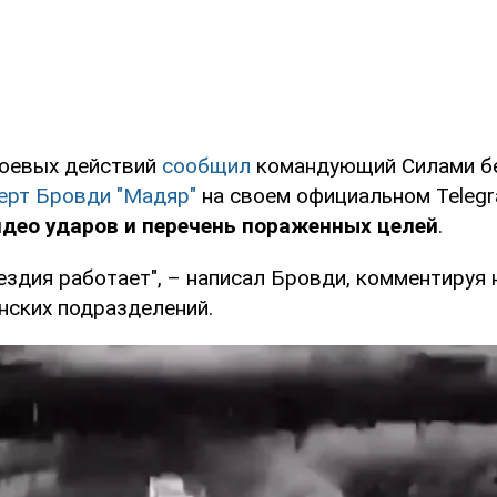
боевых действий
сообщил
командующий Силами б
ерт Бровди "Мадяр"
на своем официальном Teleg
идео ударов и перечень пораженных целей
.
ездия работает", – написал Бровди, комментируя
нских подразделений.