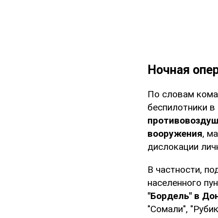
Ночная опе
По словам кома
беспилотники в
противовоздуш
вооружения
, м
дислокации личн
В частности, по
населенного пу
"Бордель" в До
"Сомали", "Руби