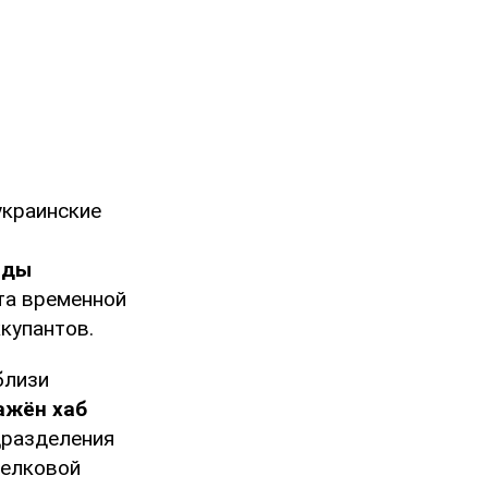
украинские
ады
ста временной
купантов.
близи
ажён хаб
дразделения
релковой