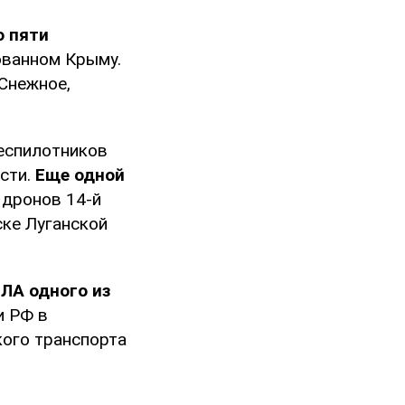
о пяти
ованном Крыму.
 Снежное,
беспилотников
сти.
Еще одной
дронов 14-й
ке Луганской
ПЛА одного из
 РФ в
кого транспорта