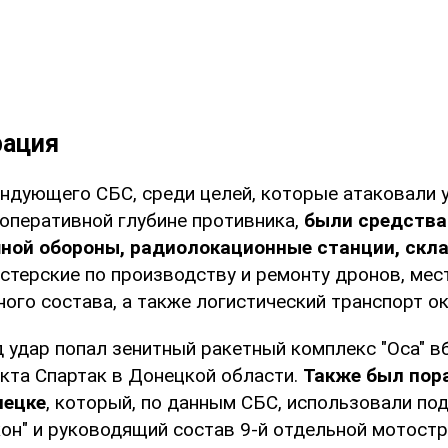
рация
ндующего СБС, среди целей, которые атаковали 
 оперативной глубине противника,
были средства
ной обороны, радиолокационные станции, скл
астерские по производству и ремонту дронов, ме
ого состава, а также логистический транспорт ок
д удар попал зенитный ракетный комплекс "Оса" в
нкта Спартак в Донецкой области.
Также был пор
нецке
, который, по данным СБС, использовали по
кон" и руководящий состав 9-й отдельной мотост