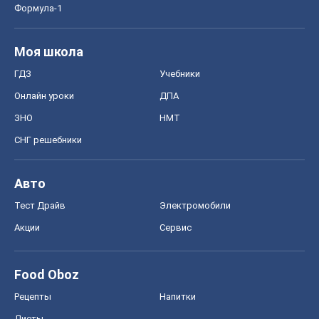
Тест Драйв
Электромобили
Акции
Сервис
Food Oboz
Рецепты
Напитки
Диеты
Экономика
Рынки и компании
Mакроэкономика
MedOboz
Новости медицины
MAMACLUB
Шоу