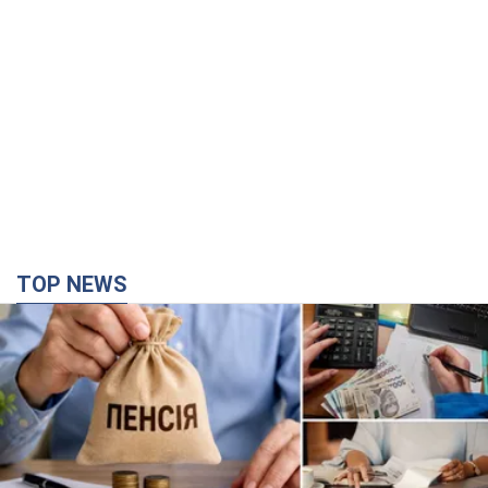
TOP NEWS
Украинцы "хакнули" Пенсионный фонд:
выплаты массово увеличивают из-за исков, но
денег не хватает
Как пересчитывают пенсии
2 часа назад
49,5 т.
Под атакой был НПЗ: в российском Ярославле