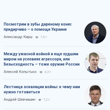
Безысходность – тоже оружие России
Алексей Копытько
6,3 т.
Лестница эскалации войны: к чему нам
нужно готовиться
Андрей Шевчишин
7,2 т.
"Когда хочется мести": почему
стратегия Украины должна оставаться
другой
Серж Марко
7,7 т.
Все мнения