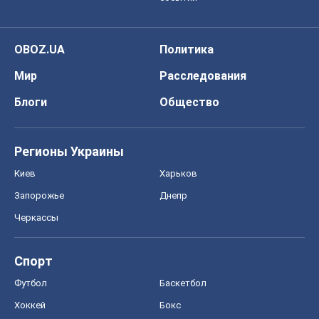
Запорожье
Днепр
Черкассы
Спорт
Футбол
Баскетбол
Хоккей
Бокс
Формула-1
Моя школа
ГДЗ
Учебники
Онлайн уроки
ДПА
ЗНО
НМТ
СНГ решебники
Авто