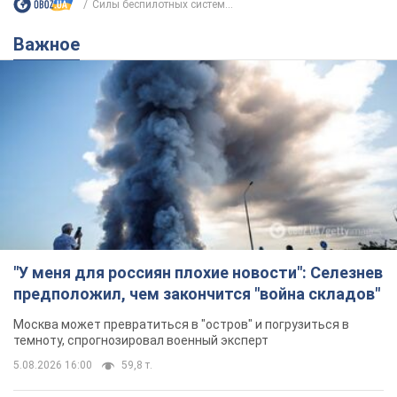
"У меня для россиян плохие новости": Селезнев
предположил, чем закончится "война складов"
Москва может превратиться в "остров" и погрузиться в
темноту, спрогнозировал военный эксперт
5.08.2026 16:00
59,8 т.
Банки "готовятся" к новому курсу
доллара: украинцам рассказали,
чего ожидать
Каким будет курс валюты в обменниках
10 часов назад
116,4 т.
"Джипинг разрушает экосистемы,
которые формировались сотни
лет": в Greenpeace забили тревогу