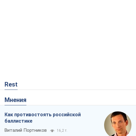
Rest
Мнения
Как противостоять российской
баллистике
Виталий Портников
16,2 т.
Несмотря на все, Киев выстоит. Ведь
сдаться значит потерять все
Ольга Айвазовская
10,8 т.
Запад обязан остановить путинский
геноцид украинцев
Леонид Невзлин
4,5 т.