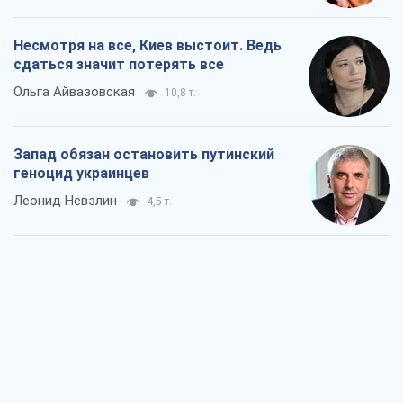
Посмотрим в зубы дареному коню:
придирчиво – о помощи Украине
Александр Кирш
7,0 т.
Между ужасной войной и еще худшим
миром на условиях агрессора, или