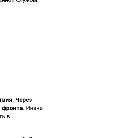
вия. Через
и фронта
. Иначе
ть в