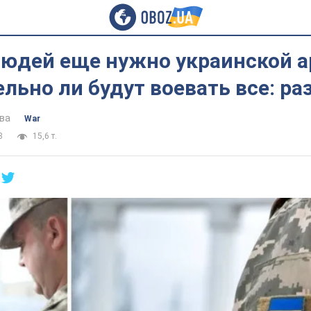
людей еще нужно украинской а
льно ли будут воевать все: р
ва
War
8
15,6 т.