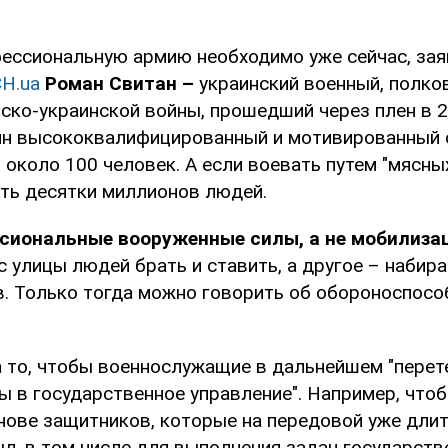
ессиональную армию необходимо уже сейчас, зая
Н.ua
Роман Свитан –
украинский военный, полков
ско-украинской войны, прошедший через плен в 2
дин высококвалифицированный и мотивированный 
около 100 человек. А если воевать путем "мясны
ть десятки миллионов людей.
сиональные вооруженные силы, а не мобилиза
с улицы людей брать и ставить, а другое – набир
. Только тогда можно говорить об обороноспособ
а то, чтобы военнослужащие в дальнейшем "перет
ы в государственное управление". Например, чтоб
нове защитников, которые на передовой уже длит
ыл, в том числе для выполнения задач государств