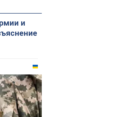
рмии и
азъяснение