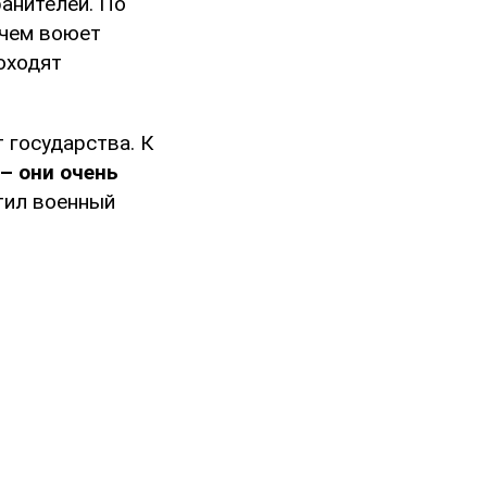
анителей. По
 чем воюет
оходят
 государства. К
– они очень
тил военный