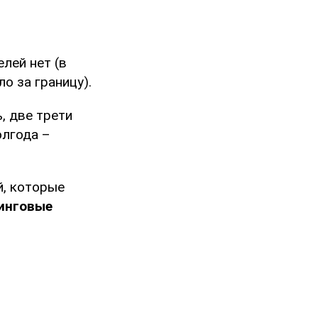
лей нет (в
о за границу).
, две трети
олгода –
й, которые
инговые