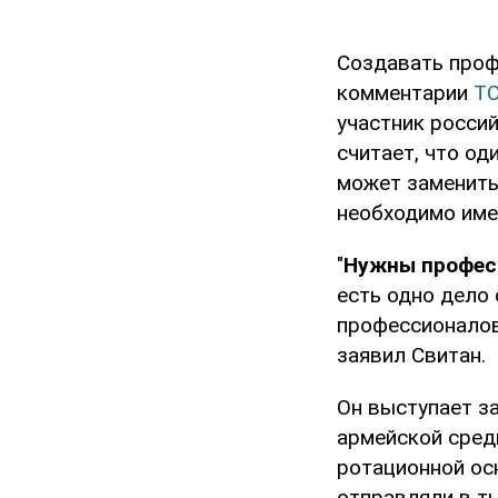
Создавать проф
комментарии
ТС
участник россий
считает, что о
может заменить 
необходимо име
"
Нужны профес
есть одно дело 
профессионалов
заявил Свитан.
Он выступает з
армейской сред
ротационной ос
отправляли в т