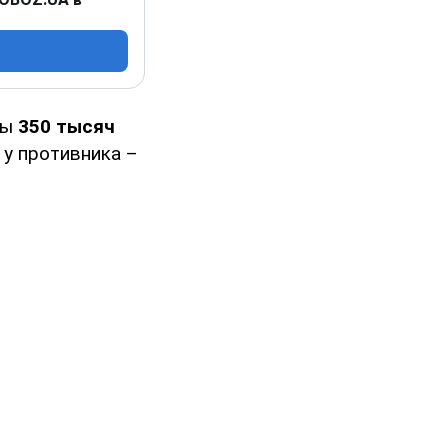
бы
350 тысяч
 у противника –