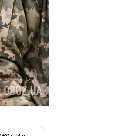
 OBOZ.UA в