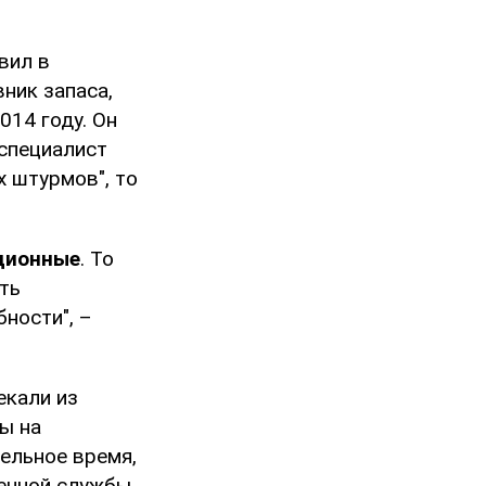
вил в
ник запаса,
014 году. Он
специалист
х штурмов", то
ционные
. То
ать
ности", –
екали из
ы на
ельное время,
енной службы.