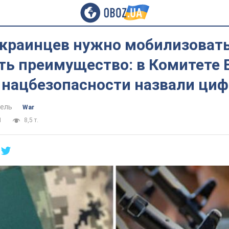
украинцев нужно мобилизовать
ть преимущество: в Комитете 
 нацбезопасности назвали циф
ель
War
1
8,5 т.