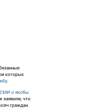
обязанные
при которых
жбу
.
 СМИ о якобы
 заявили, что
ысяч граждан.