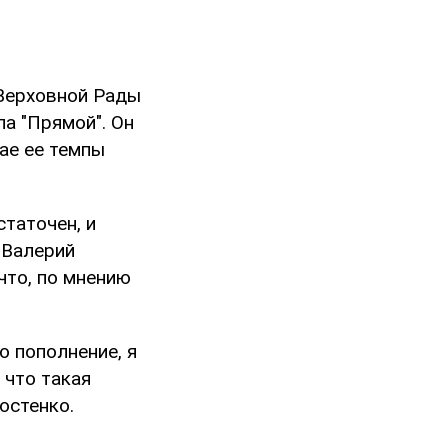
 Верховной Рады
а "Прямой". Он
ае ее темпы
статочен, и
 Валерий
что, по мнению
о пополнение, я
 что такая
остенко.