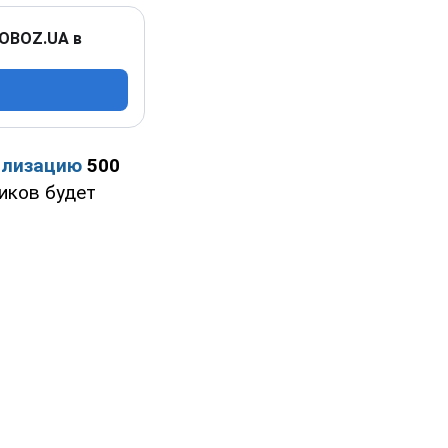
 OBOZ.UA в
илизацию
500
иков будет