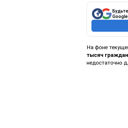
Будьте
Google
На фоне текуще
тысяч гражда
недостаточно д