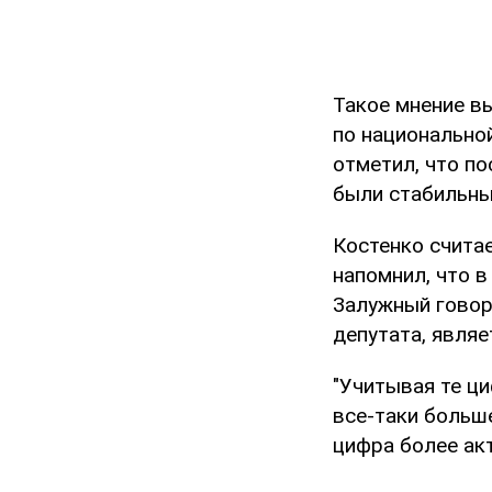
Такое мнение в
по национально
отметил, что по
были стабильным
Костенко считае
напомнил, что 
Залужный говор
депутата, явля
"Учитывая те ци
все-таки больше
цифра более акт