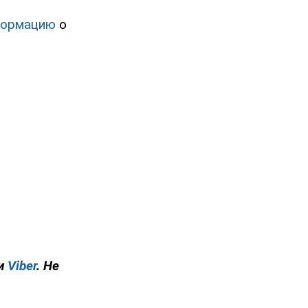
формацию
о
и
Viber
. Не