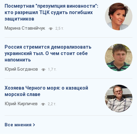
Посмертная "презумпция виновности":
кто разрешил ТЦК судить погибших
защитников
Марина Ставнійчук
2,5 т.
Россия стремится деморализовать
украинский тыл. О чем стоит себе
напомнить
Юрий Богданов
1,7 т.
Хозяева Черного моря: о казацкой
морской славе
Юрий Кирпичев
2,2 т.
Все мнения