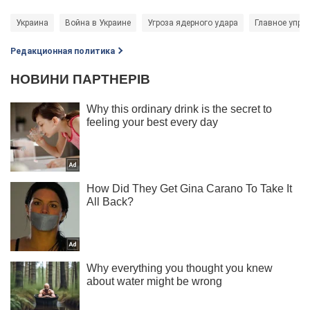
Украина
Война в Украине
Угроза ядерного удара
Главное упра
Редакционная политика