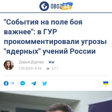
"События на поле боя
важнее": в ГУР
прокомментировали угрозы
"ядерных" учений России
Дарья Дурова
War
7.05.2024 19:34
9,7 т.
18