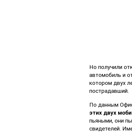
Но получили отк
автомобиль и от
котором двух л
пострадавший.
По данным Офис
этих двух моб
пьяными, они пы
свидетелей. Им