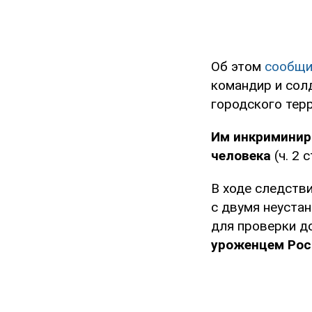
Об этом
сообщи
командир и сол
городского тер
Им инкриминир
человека
(ч. 2 с
В ходе следств
с двумя неуста
для проверки д
уроженцем Рос