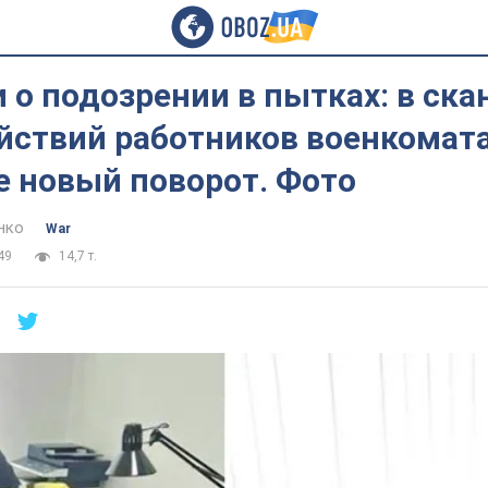
о подозрении в пытках: в ска
йствий работников военкомата
е новый поворот. Фото
нко
War
49
14,7 т.