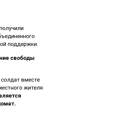
 получили
бъединенного
ной поддержки.
ение свободы
 солдат вместе
местного жителя
является
комат.