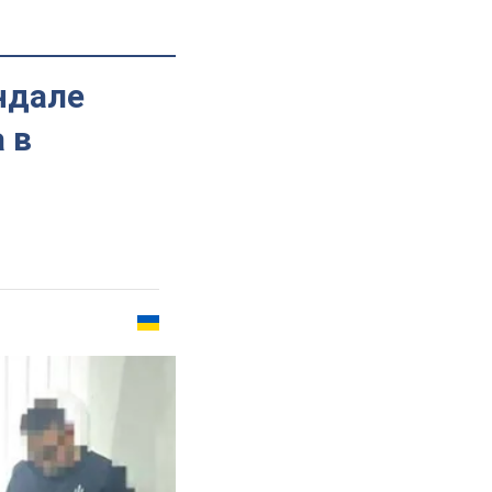
ндале
 в