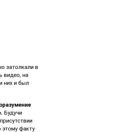
но затолкали в
ь видео, на
 них и был
оразумение
.
Будучи
 присутствии
о этому факту