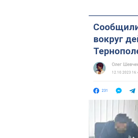
Сообщили 
вокруг де
Тернопол
Олег Шевче
12.10.2023 16:
231