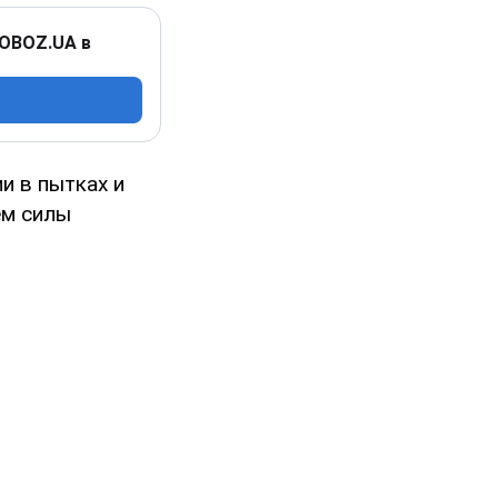
 OBOZ.UA в
и в пытках и
ем силы