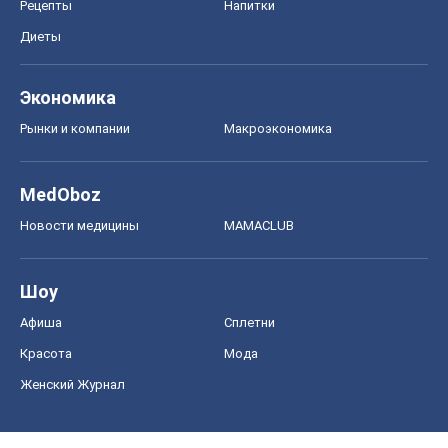
Рецепты
Напитки
Диеты
Экономика
Рынки и компании
Mакроэкономика
MedOboz
Новости медицины
MAMACLUB
Шоу
Афиша
Сплетни
Красота
Мода
Женский Журнал