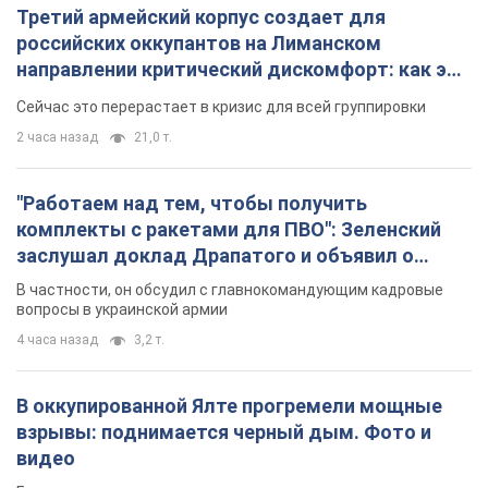
Третий армейский корпус создает для
российских оккупантов на Лиманском
направлении критический дискомфорт: как это
удалось
Сейчас это перерастает в кризис для всей группировки
2 часа назад
21,0 т.
"Работаем над тем, чтобы получить
комплекты с ракетами для ПВО": Зеленский
заслушал доклад Драпатого и объявил о
новых мерах
В частности, он обсудил с главнокомандующим кадровые
вопросы в украинской армии
4 часа назад
3,2 т.
В оккупированной Ялте прогремели мощные
взрывы: поднимается черный дым. Фото и
видео