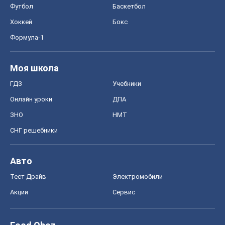
Онлайн уроки
ДПА
ЗНО
НМТ
СНГ решебники
Авто
Тест Драйв
Электромобили
Акции
Сервис
Food Oboz
Рецепты
Напитки
Диеты
Экономика
Рынки и компании
Mакроэкономика