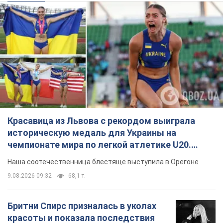
Красавица из Львова с рекордом выиграла
историческую медаль для Украины на
чемпионате мира по легкой атлетике U20.
Видео
Наша соотечественница блестяще выступила в Орегоне
9.08.2026 09:32
68,1 т.
Бритни Спирс призналась в уколах
красоты и показала последствия
неудачной косметологии: ходила
так почти месяц
Заметный эффект от процедуры сохранялся
около четырех недель
9.08.2026 13:19
3,5 т.
В 16–17 лет могла целый день не
есть: украинская модель Кристина