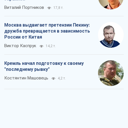
Кремль начал подготовку к своему
"последнему рывку"
Костянтин Машовець
4,2 т.
Дух Анкориджа окончательно
испарился