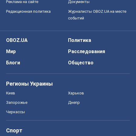
Блоги
Общество
Регионы Украины
Киев
Харьков
Запорожье
Днепр
Черкассы
Спорт
Футбол
Баскетбол
Хоккей
Бокс
Формула-1
Моя школа
ГДЗ
Учебники