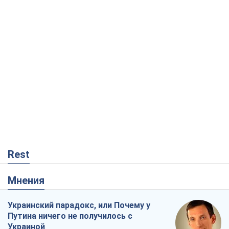
Rest
Мнения
Украинский парадокс, или Почему у
Путина ничего не получилось с
Украиной
Виталий Портников
17,8 т.
Москва выдвигает претензии Пекину:
дружба превращается в зависимость
России от Китая
Виктор Каспрук
14,2 т.