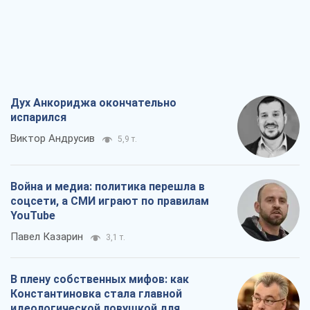
Виктор Андрусив
5,9 т.
Война и медиа: политика перешла в
соцсети, а СМИ играют по правилам
YouTube
Павел Казарин
3,1 т.
В плену собственных мифов: как
Константиновка стала главной
идеологической ловушкой для
российских оккупантов
Дмитрий Снегирев
6,5 т.
Рекрутинг: обновленный и, похоже,
полезный вражеский опыт, или
Диалектика требовательной трусости
Александр Кирш
5,4 т.