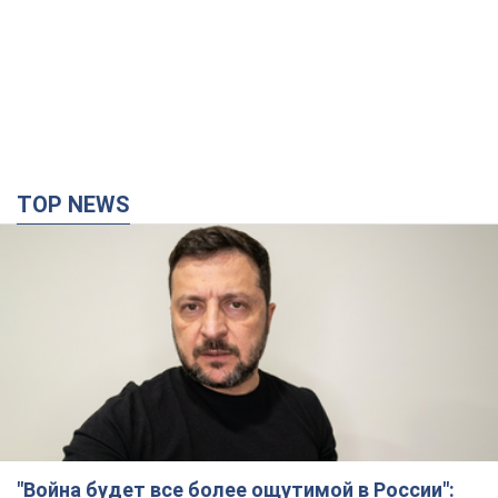
"Война будет все более ощутимой в России":
Зеленский о последствиях новых ударов по
Украине, важных отчетах и атаках на объекты
противника. Видео
Более 300 тысяч семей в Одессе и области остались без
электричества
10 часов назад
141,7 т.
"Очень прискорбно": Сибига раскритиковал