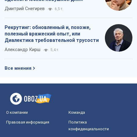
Все мнения
О компании
Команда
Правовая информация
Политика
конфиденциальности
Реклама на сайте
Документы
Редакционная политика
Журналисты OBOZ.UA на месте
событий
OBOZ.UA
Политика
Мир
Расследования