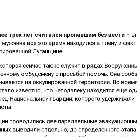
лее трех лет считался пропавшим без вести
– в
 мужчина все это время находился в плену и факт
упированной Луганщине.
которая сейчас также служит в рядах Вооруженны
оенному омбудсмену с просьбой помочь. Она сообщ
рывается на оккупированной территории. Во врем
стало известно, что неподалеку находится еще од
ец Национальной гвардии, которого удерживали
сты.
ции проводились две параллельные эвакуационны
нных выводили отдельно, до определенного этапа