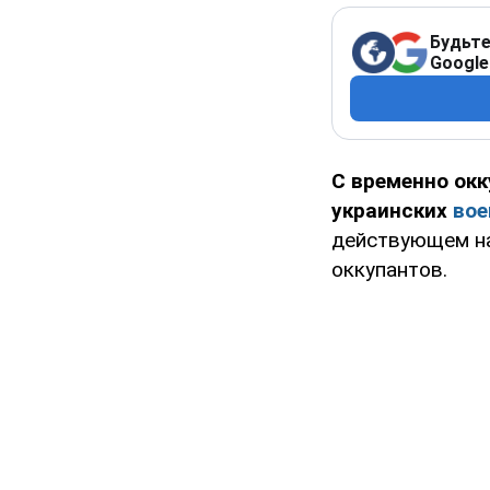
Будьте
Google
С временно ок
украинских
вое
действующем на
оккупантов.