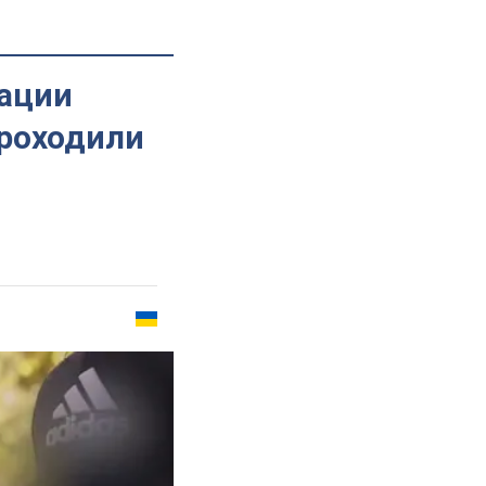
пации
проходили