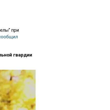
елы" при
сообщил
льной гвардии