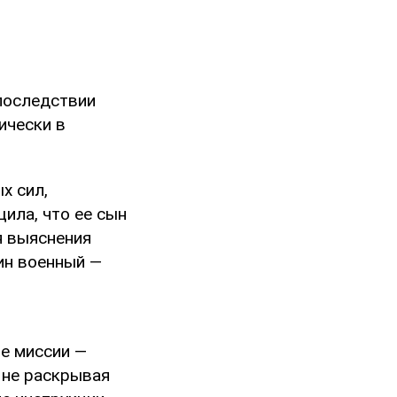
последствии
ически в
х сил,
ила, что ее сын
я выяснения
ин военный —
е миссии —
 не раскрывая