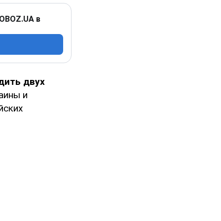
 OBOZ.UA в
дить двух
аины и
йских