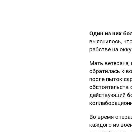
Один из них бо
выяснилось, что
рабстве на окк
Мать ветерана, 
обратилась к в
после пыток ск
обстоятельств 
действующий бо
коллаборациони
Во время опера
каждого из вое