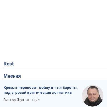
Rest
Мнения
Кремль переносит войну в тыл Европы:
под угрозой критическая логистика
Виктор Ягун
10,2 т.
На чьей стороне истории выступает
Дональд Трамп?
Виктор Каспрук
8,5 т.
О запланированной вырубке более 600
деревьев и теплотрассе: что