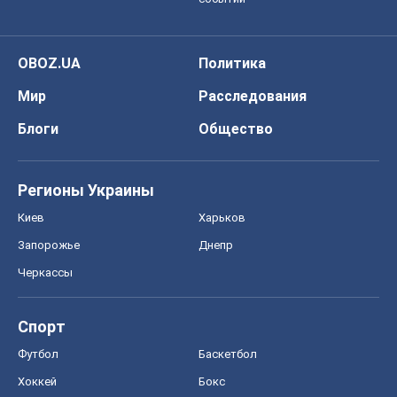
Регионы Украины
Киев
Харьков
Запорожье
Днепр
Черкассы
Спорт
Футбол
Баскетбол
Хоккей
Бокс
Формула-1
Моя школа
ГДЗ
Учебники
Онлайн уроки
ДПА
ЗНО
НМТ
СНГ решебники