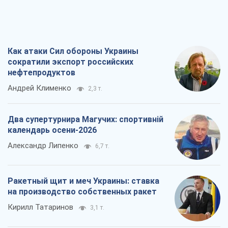
Два супертурнира Магучих: спортивній
календарь осени-2026
Александр Липенко
6,7 т.
Ракетный щит и меч Украины: ставка
на производство собственных ракет
Кирилл Татаринов
3,1 т.
Посмертная "презумпция виновности":
кто разрешил ТЦК судить погибших
защитников
Марина Ставнійчук
7,0 т.
Все мнения