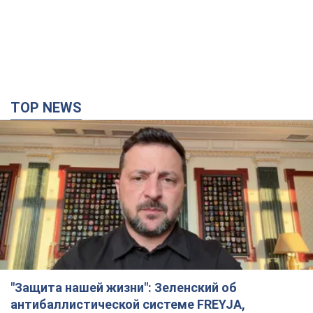
"Защита нашей жизни": Зеленский об
антибаллистической системе FREYJA,
санкциях против России и поддержке аграриев.
Видео
Европейские партнеры присоединяются к совместному
проекту
10 годин тому
73,3 т.
С 1 сентября украинским учителям повысят
зарплаты: Корецкий раскрыл подробности