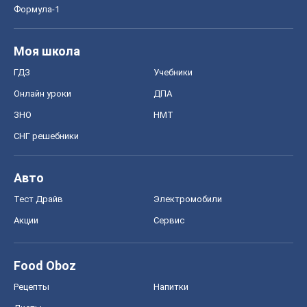
Авто
Тест Драйв
Электромобили
Акции
Сервис
Food Oboz
Рецепты
Напитки
Диеты
Экономика
Рынки и компании
Mакроэкономика
MedOboz
Новости медицины
MAMACLUB