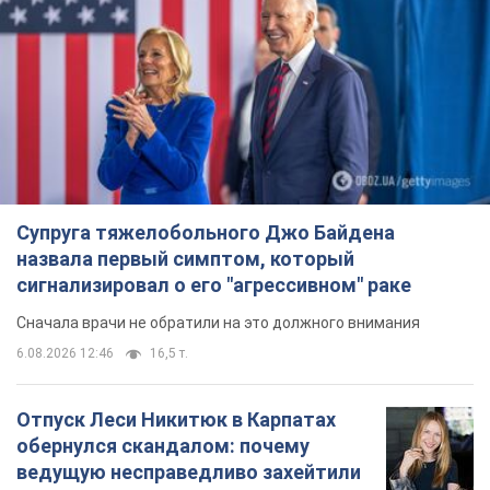
Супруга тяжелобольного Джо Байдена
назвала первый симптом, который
сигнализировал о его "агрессивном" раке
Сначала врачи не обратили на это должного внимания
6.08.2026 12:46
16,5 т.
Отпуск Леси Никитюк в Карпатах
обернулся скандалом: почему
ведущую несправедливо захейтили
Знаменитость вышла на прямую
коммуникацию в сети и расставила все точки
над "i"
6.08.2026 17:32
13,2 т.
"Динамо" с победы стартовало в
квалификации Лиги конференций.
Видео