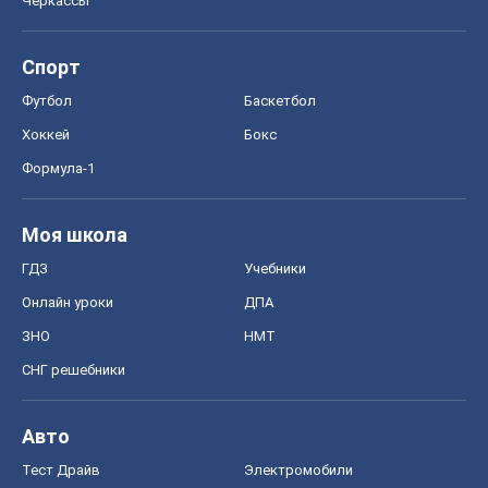
Черкассы
Спорт
Футбол
Баскетбол
Хоккей
Бокс
Формула-1
Моя школа
ГДЗ
Учебники
Онлайн уроки
ДПА
ЗНО
НМТ
СНГ решебники
Авто
Тест Драйв
Электромобили