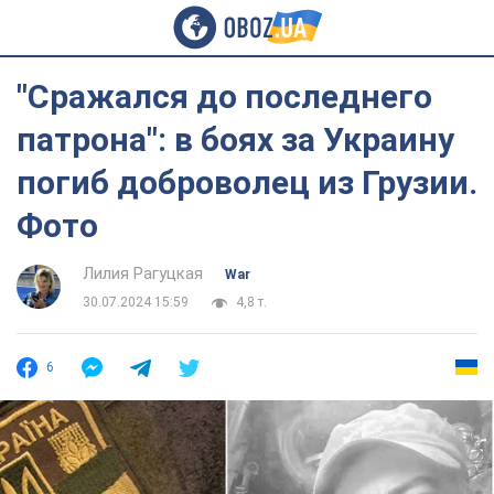
"Сражался до последнего
патрона": в боях за Украину
погиб доброволец из Грузии.
Фото
Лилия Рагуцкая
War
30.07.2024 15:59
4,8 т.
6