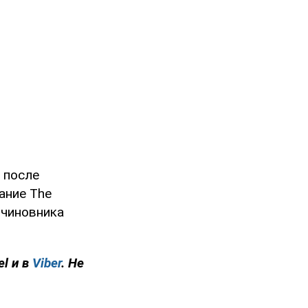
после
ание The
 чиновника
el и в
Viber
. Не