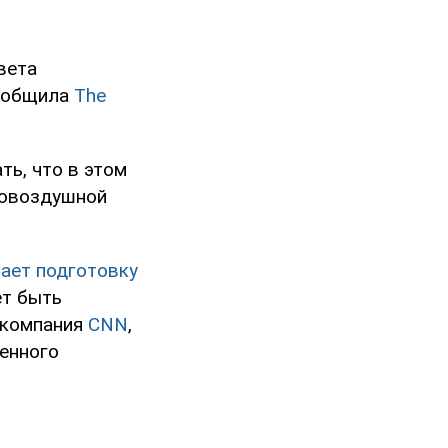
вета
сообщила
The
ть, что в этом
вовоздушной
ает подготовку
ет быть
окомпания
CNN
,
енного