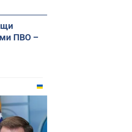
ощи
ми ПВО –