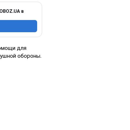
 OBOZ.UA в
помощи для
душной обороны.