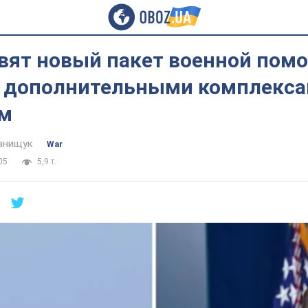
вят новый пакет военной пом
с дополнительными комплекса
м
анищук
War
05
5,9 т.