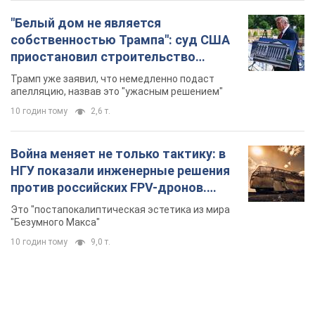
"Белый дом не является
собственностью Трампа": суд США
приостановил строительство
бального зала стоимостью 400 млн
Трамп уже заявил, что немедленно подаст
долларов
апелляцию, назвав это "ужасным решением"
10 годин тому
2,6 т.
Война меняет не только тактику: в
НГУ показали инженерные решения
против российских FPV-дронов.
Фото
Это "постапокалиптическая эстетика из мира
"Безумного Макса"
10 годин тому
9,0 т.