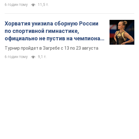
6 годин тому
11,5 т.
Хорватия унизила сборную России
по спортивной гимнастике,
официально не пустив на чемпионат
Европы основных спортсменов
Турнир пройдет в Загребе с 13 по 23 августа
6 годин тому
9,1 т.