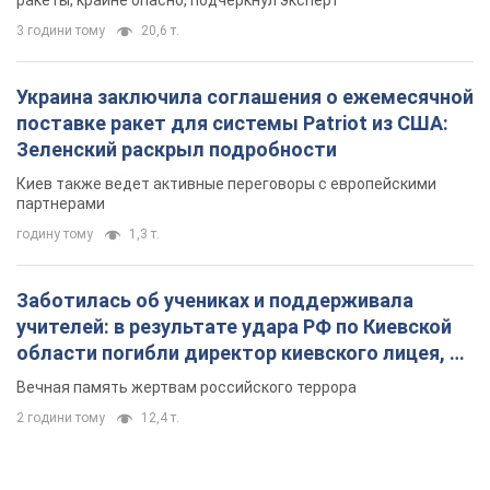
ракеты, крайне опасно, подчеркнул эксперт
3 години тому
20,6 т.
Украина заключила соглашения о ежемесячной
поставке ракет для системы Patriot из США:
Зеленский раскрыл подробности
Киев также ведет активные переговоры с европейскими
партнерами
годину тому
1,3 т.
Заботилась об учениках и поддерживала
учителей: в результате удара РФ по Киевской
области погибли директор киевского лицея, её
муж и внук
Вечная память жертвам российского террора
2 години тому
12,4 т.