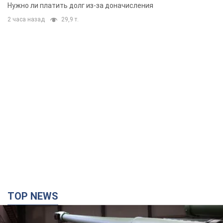
вынес неожиданное решение
Нужно ли платить долг из-за доначисления
2 часа назад
29,9 т.
TOP NEWS