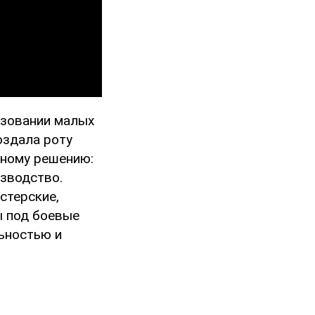
ьзовании малых
оздала роту
ьному решению:
изводство.
стерские,
ы под боевые
ьностью и