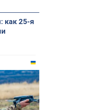
 как 25-я
ми