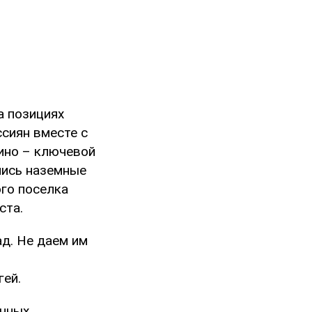
а позициях
ссиян вместе с
лино – ключевой
лись наземные
ого поселка
ста.
ад. Не даем им
гей.
анных