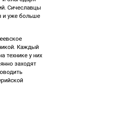
ий. Сичеславцы
ы и уже больше
деевское
никой. Каждый
а технике у них
оянно заходят
роводить
ерийской