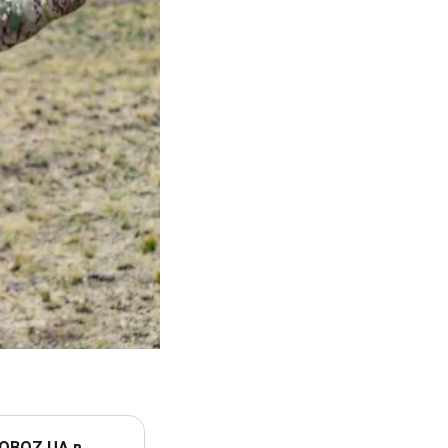
 OBOZ.UA в