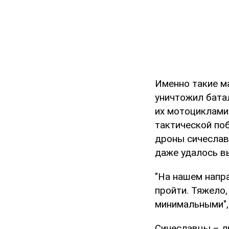
Именно такие м
уничтожил батал
их мотоциклами
тактической поб
дроны сичеславц
даже удалось в
"На нашем напра
пройти. Тяжело,
минимальными",
Сичеславцы – л