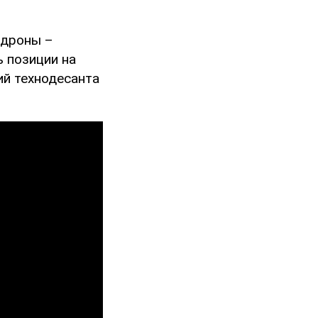
 дроны –
 позиции на
й технодесанта