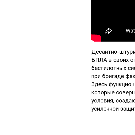
Десантно-штурм
БПЛА в своих оп
беспилотных си
при бригаде фа
Здесь функцион
которые соверш
условия, созда
усиленной защи