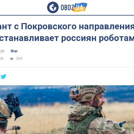
нт с Покровского направления:
останавливает россиян робота
ук
War
28
309