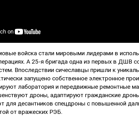
овые войска стали мировыми лидерами в испол
ерациях. А 25-я бригада одна из первых в ДШВ с
стем. Впоследствии сичеславцы пришли к уникал
ктически запущено собственное электронное про
ируют лаборатория и передвижные ремонтные ма
енствуют дроны, адаптируют гражданские дрон
ют для десантников спецдроны с повышенной дал
той от вражеских РЭБ.