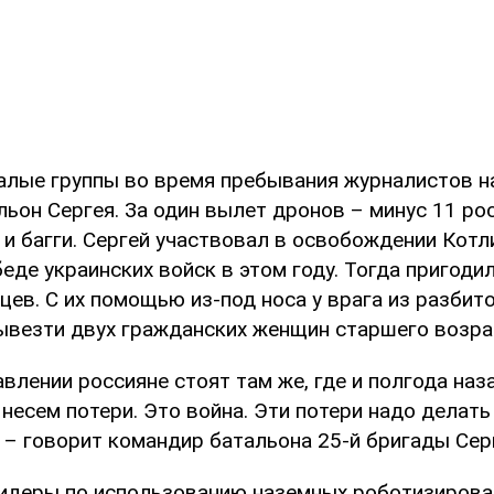
алые группы во время пребывания журналистов н
ьон Сергея. За один вылет дронов – минус 11 ро
 и багги. Сергей участвовал в освобождении Кот
еде украинских войск в этом году. Тогда пригоди
ев. С их помощью из-под носа у врага из разбит
ывезти двух гражданских женщин старшего возра
влении россияне стоят там же, где и полгода наз
 несем потери. Это война. Эти потери надо делать
 – говорит командир батальона 25-й бригады Сер
идеры по использованию наземных роботизиров