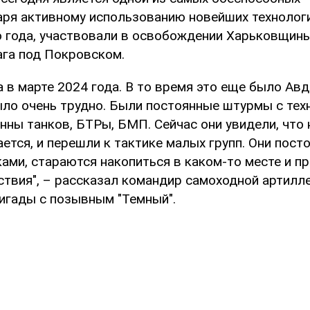
даря активному использованию новейших технолог
о года, участвовали в освобождении Харьковщин
ага под Покровском.
 в марте 2024 года. В то время это еще было Ав
ыло очень трудно. Были постоянные штурмы с тех
нны танков, БТРы, БМП. Сейчас они увидели, что н
ается, и перешли к тактике малых групп. Они пост
ами, стараются накопиться в каком-то месте и п
твия", – рассказал командир самоходной артилл
ригады с позывным "Темный".