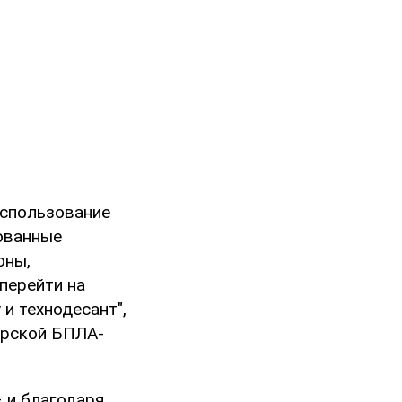
использование
ованные
оны,
перейти на
и технодесант",
ерской БПЛА-
– и благодаря