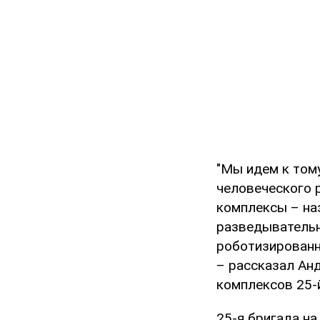
"Мы идем к том
человеческого 
комплексы – на
разведывательн
роботизированн
– рассказал Ан
комплексов 25-
25-я бригада на