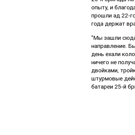
опыту, и благо
прошли ад 22-г
года держат вр
"Мы зашли сюда
направление. Б
день ехали коло
ничего не получ
двойками, тройк
штурмовые дейс
батареи 25-й б