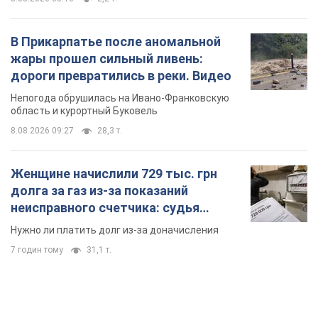
В Прикарпатье после аномальной
жары прошел сильный ливень:
дороги превратились в реки. Видео
Непогода обрушилась на Ивано-Франковскую
область и курортный Буковель
8.08.2026 09:27
28,3 т.
Женщине начислили 729 тыс. грн
долга за газ из-за показаний
неисправного счетчика: судья
вынес неожиданное решение
Нужно ли платить долг из-за доначисления
7 годин тому
31,1 т.