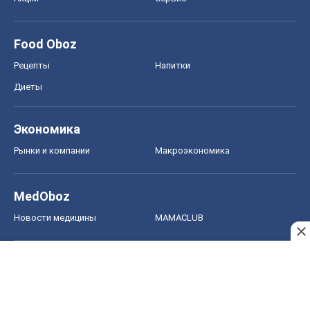
Food Oboz
Рецепты
Напитки
Диеты
Экономика
Рынки и компании
Mакроэкономика
MedOboz
Новости медицины
MAMACLUB
Шоу
Афиша
Сплетни
Красота
Мода