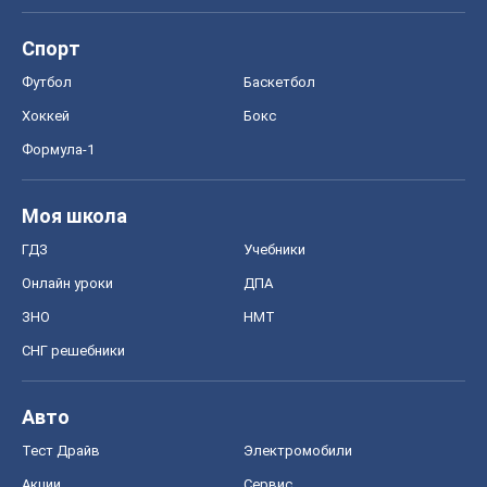
Спорт
Футбол
Баскетбол
Хоккей
Бокс
Формула-1
Моя школа
ГДЗ
Учебники
Онлайн уроки
ДПА
ЗНО
НМТ
СНГ решебники
Авто
Тест Драйв
Электромобили
Акции
Сервис