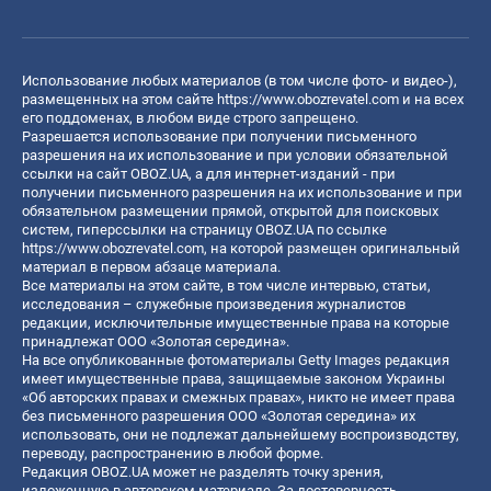
Использование любых материалов (в том числе фото- и видео-),
размещенных на этом сайте
https://www.obozrevatel.com
и на всех
его поддоменах, в любом виде строго запрещено.
Разрешается использование при получении письменного
разрешения на их использование и при условии обязательной
ссылки на сайт OBOZ.UA, а для интернет-изданий - при
получении письменного разрешения на их использование и при
обязательном размещении прямой, открытой для поисковых
систем, гиперссылки на страницу OBOZ.UA по ссылке
https://www.obozrevatel.com
, на которой размещен оригинальный
материал в первом абзаце материала.
Все материалы на этом сайте, в том числе интервью, статьи,
исследования – служебные произведения журналистов
редакции, исключительные имущественные права на которые
принадлежат ООО «Золотая середина».
На все опубликованные фотоматериалы Getty Images редакция
имеет имущественные права, защищаемые законом Украины
«Об авторских правах и смежных правах», никто не имеет права
без письменного разрешения ООО «Золотая середина» их
использовать, они не подлежат дальнейшему воспроизводству,
переводу, распространению в любой форме.
Редакция OBOZ.UA может не разделять точку зрения,
изложенную в авторском материале. За достоверность