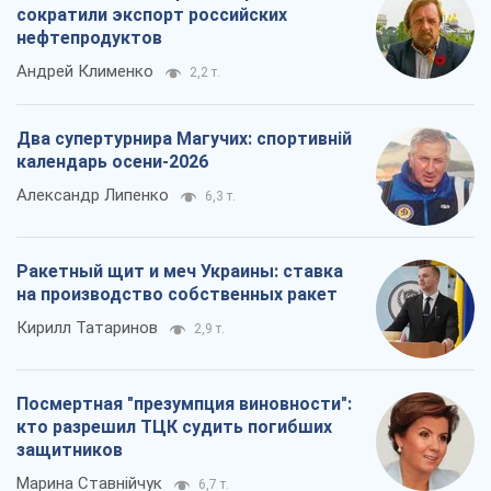
сократили экспорт российских
нефтепродуктов
Андрей Клименко
2,2 т.
Два супертурнира Магучих: спортивній
календарь осени-2026
Александр Липенко
6,3 т.
Ракетный щит и меч Украины: ставка
на производство собственных ракет
Кирилл Татаринов
2,9 т.
Посмертная "презумпция виновности":
кто разрешил ТЦК судить погибших
защитников
Марина Ставнійчук
6,7 т.