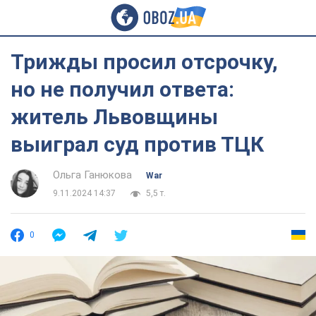
Трижды просил отсрочку,
но не получил ответа:
житель Львовщины
выиграл суд против ТЦК
Ольга Ганюкова
War
9.11.2024 14:37
5,5 т.
0