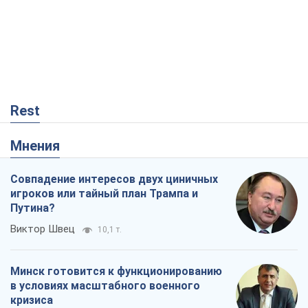
Мнения
Совпадение интересов двух циничных
игроков или тайный план Трампа и
Путина?
Виктор Швец
10,1 т.
Минск готовится к функционированию
в условиях масштабного военного
кризиса
Александр Левченко
15,5 т.
Ни оружия, ни людей: как Лукашенко
создает новую армию
Игар Тышкевич
13,2 т.