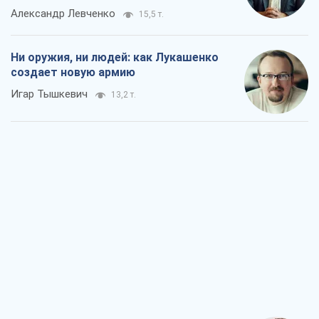
Когда закончится война?
Юрий Христензен
7,7 т.
Украина вступила в состояние
экономического кризиса. Есть ли свет
в конце туннеля?