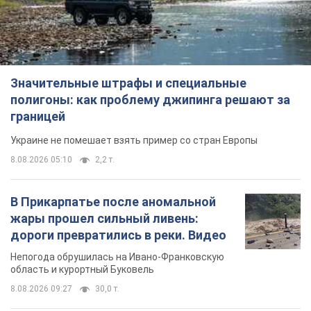
Украине не помешает взять пример со стран Европы
8.08.2026 05:10
2,2 т.
В Прикарпатье после аномальной
жары прошел сильный ливень:
дороги превратились в реки. Видео
Непогода обрушилась на Ивано-Франковскую
область и курортный Буковель
8.08.2026 09:27
30,0 т.
Женщине начислили 729 тыс. грн
долга за газ из-за показаний
неисправного счетчика: судья
вынес неожиданное решение
Нужно ли платить долг из-за доначисления
8 годин тому
31,2 т.