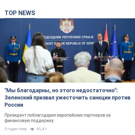
"Мы благодарны, но этого недостаточно":
Зеленский призвал ужесточить санкции против
России
Президент поблагодарил европейских партнеров за
финансовую поддержку
5 годин тому
65,4 т.
Украина приобрела у Турции 70 баллистических
ракет и многое другое вооружение: в Госдепе
США обнародовали список
Госдеп уже проинформировал об этом американский
Конгресс
2 години тому
5,2 т.