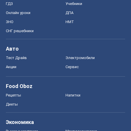
Тест Драйв
Электромобили
Акции
Сервис
Food Oboz
Рецепты
Напитки
Диеты
Экономика
Рынки и компании
Mакроэкономика
MedOboz
Новости медицины
MAMACLUB
Шоу
Афиша
Сплетни