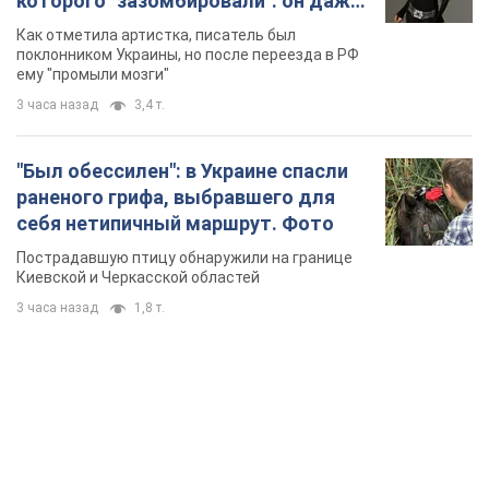
которого "зазомбировали": он даже
русского не знал, а теперь хочет
Как отметила артистка, писатель был
геноцида украинцев
поклонником Украины, но после переезда в РФ
ему "промыли мозги"
3 часа назад
3,4 т.
"Был обессилен": в Украине спасли
раненого грифа, выбравшего для
себя нетипичный маршрут. Фото
Пострадавшую птицу обнаружили на границе
Киевской и Черкасской областей
3 часа назад
1,8 т.