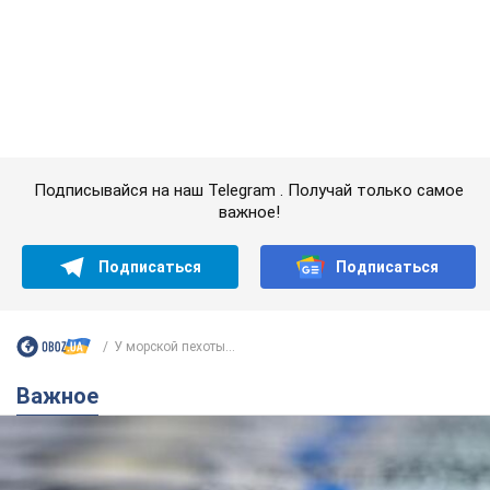
У морской пехоты...
Важное
Банки "готовятся" к новому курсу доллара:
украинцам рассказали, чего ожидать в
ближайшие дни
Каким будет курс валюты в обменниках