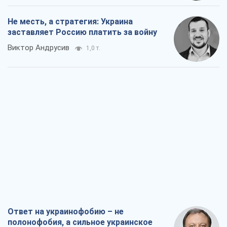
Ответ на украинофобию – не
полонофобия, а сильное украинское
государство
Николай Княжицкий
819
Мэр Москвы внезапно захотел мира,
как становятся послом в США и новые
украинские топ-рейтинги
Александр Кирш
3,8 т.
О запланированной вырубке более 600
деревьев и теплотрассе: что