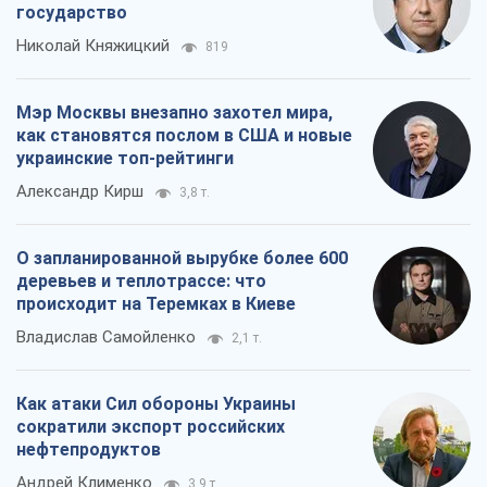
происходит на Теремках в Киеве
Владислав Самойленко
2,1 т.
Как атаки Сил обороны Украины
сократили экспорт российских
нефтепродуктов
Андрей Клименко
3,9 т.
Все мнения
О компании
Команда
Правовая информация
Политика
конфиденциальности