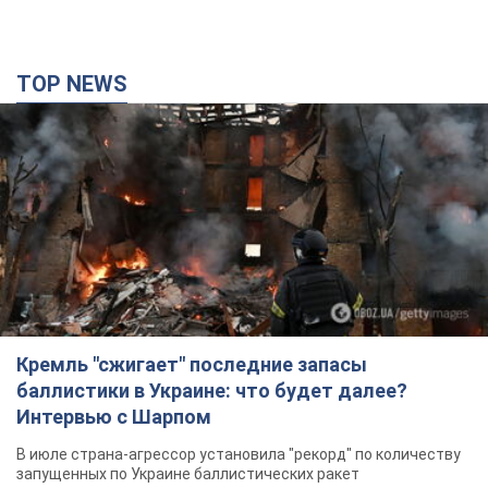
Кремль "сжигает" последние запасы
баллистики в Украине: что будет далее?
Интервью с Шарпом
В июле страна-агрессор установила "рекорд" по количеству
запущенных по Украине баллистических ракет
5 годин тому
62,1 т.
В Екатеринбурге атакован склад Wildberries:
есть попадания, поднялся дым. Фото и видео
Россиянам не помогла даже работа ПВО
5 годин тому
10,2 т.
"Замечательный отец": в сети рассказали о
мужчине, которого Россия убила ударом по