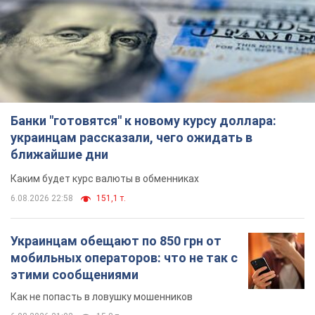
6.08.2026 22:58
151,1 т.
Украинцам обещают по 850 грн от
мобильных операторов: что не так с
этими сообщениями
Как не попасть в ловушку мошенников
6.08.2026 21:02
15,8 т.
Самый дорогой футболист
"Динамо" забил "Карабаху" уже на
10-й минуте матча. Видео
Поединок проходит в Польше
6.08.2026 20:48
6,7 т.