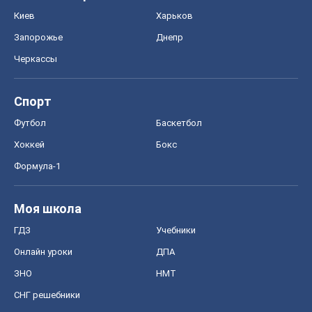
Киев
Харьков
Запорожье
Днепр
Черкассы
Спорт
Футбол
Баскетбол
Хоккей
Бокс
Формула-1
Моя школа
ГДЗ
Учебники
Онлайн уроки
ДПА
ЗНО
НМТ
СНГ решебники