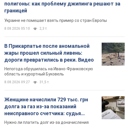
полигоны: как проблему джипинга решают за
границей
Украине не помешает взять пример со стран Европы
8.08.2026 05:10
2,3 т.
В Прикарпатье после аномальной
жары прошел сильный ливень:
дороги превратились в реки. Видео
Непогода обрушилась на Ивано-Франковскую
область и курортный Буковель
8.08.2026 09:27
31,5 т.
Женщине начислили 729 тыс. грн
долга за газ из-за показаний
неисправного счетчика: судья
вынес неожиданное решение
Нужно ли платить долг из-за доначисления