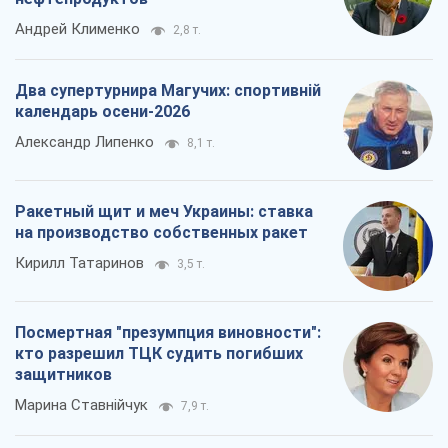
Андрей Клименко
2,8 т.
Два супертурнира Магучих: спортивній
календарь осени-2026
Александр Липенко
8,1 т.
Ракетный щит и меч Украины: ставка
на производство собственных ракет
Кирилл Татаринов
3,5 т.
Посмертная "презумпция виновности":
кто разрешил ТЦК судить погибших
защитников
Марина Ставнійчук
7,9 т.