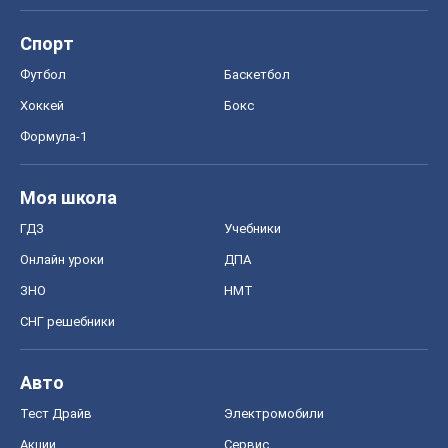
Спорт
Футбол
Баскетбол
Хоккей
Бокс
Формула-1
Моя школа
ГДЗ
Учебники
Онлайн уроки
ДПА
ЗНО
НМТ
СНГ решебники
Авто
Тест Драйв
Электромобили
Акции
Сервис