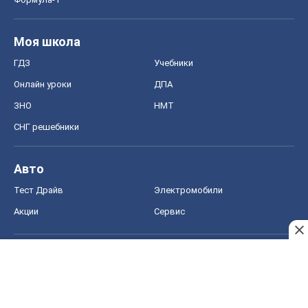
Моя школа
ГДЗ
Учебники
Онлайн уроки
ДПА
ЗНО
НМТ
СНГ решебники
Авто
Тест Драйв
Электромобили
Акции
Сервис
Food Oboz
Рецепты
Напитки
Диеты