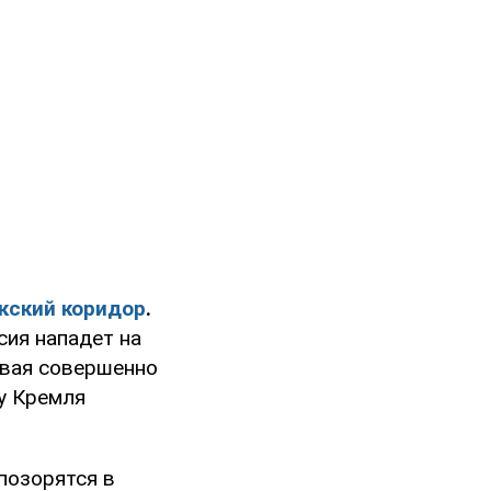
кский коридор
.
ссия нападет на
ывая совершенно
 у Кремля
позорятся в