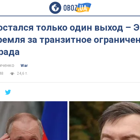
остался только один выход – 
ремля за транзитное ограниче
рада
мченко
War
48
24,6 т.