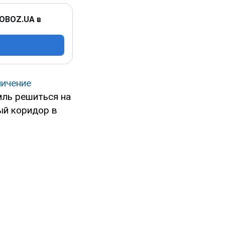
 OBOZ.UA в
ничение
мль решиться на
ый коридор в