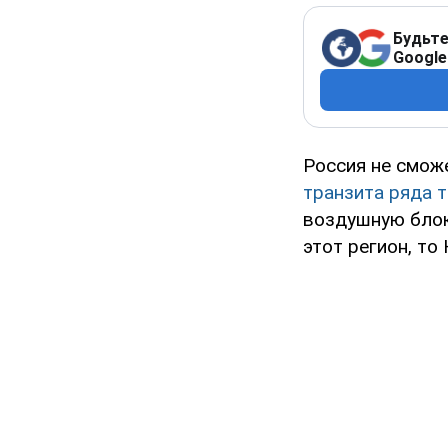
Будьте
Google
Россия не смож
транзита ряда 
воздушную блок
этот регион, то