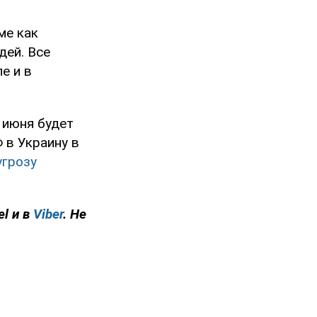
ме как
дей. Все
е и в
 июня будет
 в Украину в
угрозу
el и в
Viber
. Не