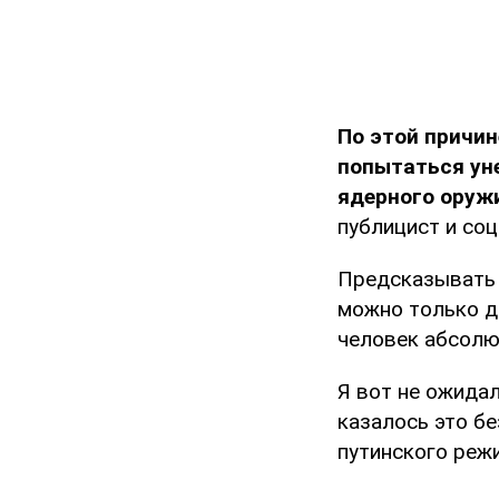
По этой причи
попытаться ун
ядерного оруж
публицист и со
Предсказывать 
можно только де
человек абсолют
Я вот не ожида
казалось это б
путинского реж