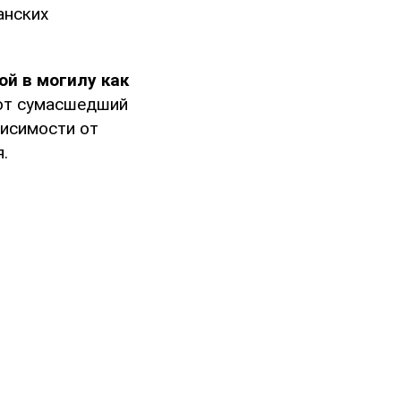
анских
ой в могилу как
тот сумасшедший
висимости от
.