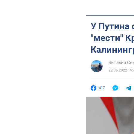
У Путина 
"мести" К
Калининг
Виталий Се
22.06.2022 19:
417