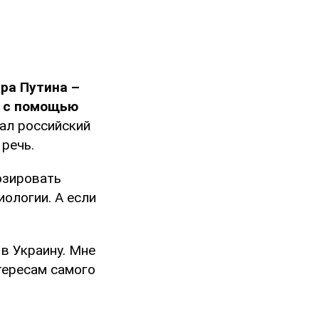
ра Путина –
й с помощью
ал российский
 речь.
озировать
иологии. А если
в Украину. Мне
тересам самого