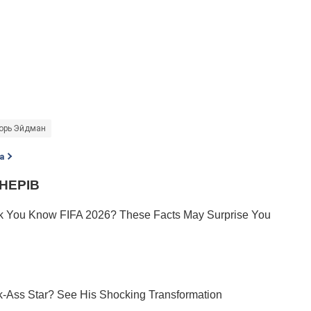
орь Эйдман
а