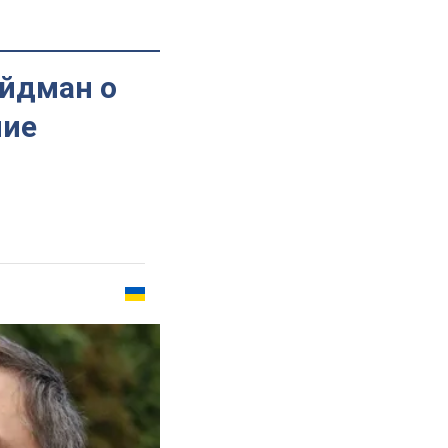
Эйдман о
ние