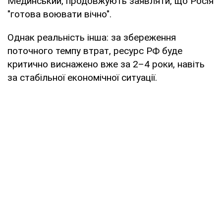
Мединський, продовжують заявляти, що Росія
"готова воювати вічно".
Однак реальність інша: за збереження
поточного темпу втрат, ресурс РФ буде
критично виснажено вже за 2–4 роки, навіть
за стабільної економічної ситуації.