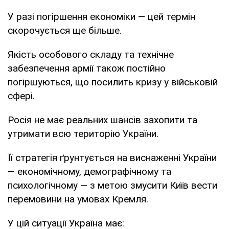
У разі погіршення економіки — цей термін
скорочується ще більше.
Якість особового складу та технічне
забезпечення армії також постійно
погіршуються, що посилить кризу у військовій
сфері.
Росія не має реальних шансів захопити та
утримати всю територію України.
Її стратегія ґрунтується на виснаженні України
— економічному, демографічному та
психологічному — з метою змусити Київ вести
перемовини на умовах Кремля.
У цій ситуації Україна має: