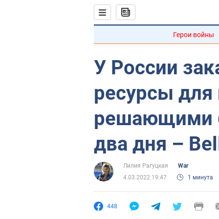
Герои войны
У России за
ресурсы для 
решающими 
два дня – Bel
Лилия Рагуцкая
War
4.03.2022 19:47
1 минута
448