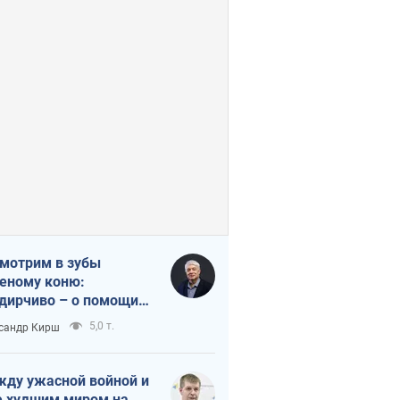
мотрим в зубы
еному коню:
дирчиво – о помощи
аине
5,0 т.
сандр Кирш
ду ужасной войной и
 худшим миром на