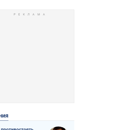
ения
 противостоять