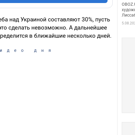
Аллы
OBOZ.U
сына
худож
Лисса
Порт
ба над Украиной составляют 30%, пусть
деть
5.08.20
это сделать невозможно. А дальнейшее
пределится в ближайшие несколько дней.
идео дня