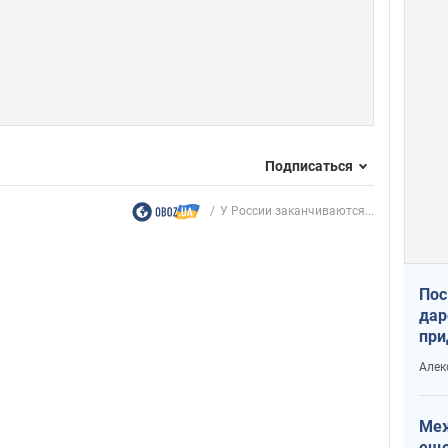
Подписаться
У России заканчиваются...
Пос
дар
при
Укр
Алек
Меж
еще