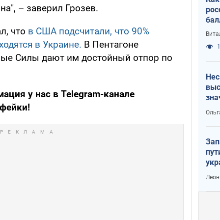
а", – заверил Грозев.
рос
бал
л, что
в США подсчитали, что 90%
Вита
ходятся в Украине.
В Пентагоне
1
ные Силы дают им достойный отпор по
Нес
выс
ация у нас в Telegram-канале
зна
 фейки!
Ольг
Зап
пут
укр
Леон