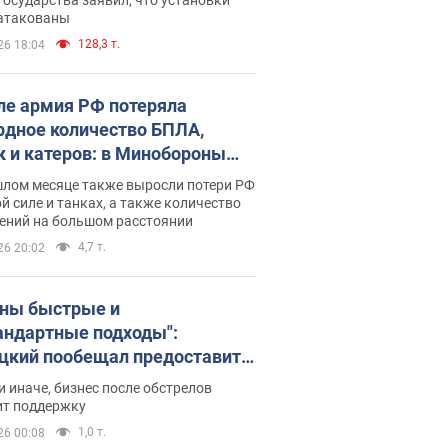
 атакованы
128,3 т.
26 18:04
ле армия РФ потеряла
рдное количество БПЛА,
к и катеров: в Минобороны
родовали статистику
шлом месяце также выросли потери РФ
й силе и танках, а также количество
ений на большом расстоянии
4,7 т.
26 20:02
ны быстрые и
андартные подходы":
цкий пообещал предоставить
есу приоритетный доступ к
и иначе, бизнес после обстрелов
щимся складским
ит поддержку
ещениям
1,0 т.
26 00:08