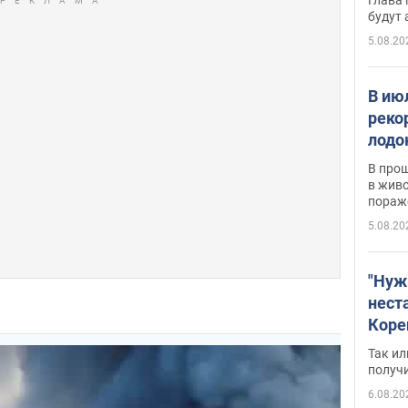
будут
5.08.20
В ию
реко
лодо
обна
В про
в живо
пораж
5.08.20
"Нуж
нест
Коре
бизн
Так ил
имею
получ
пом
6.08.20