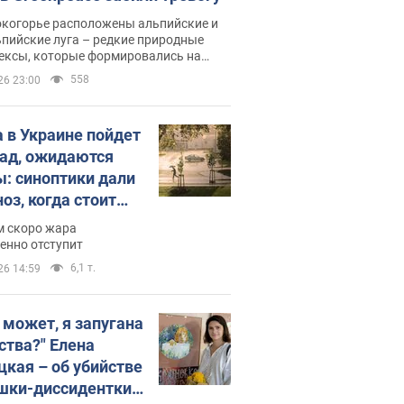
окогорье расположены альпийские и
пийские луга – редкие природные
ексы, которые формировались на
ении сотен лет
558
26 23:00
 в Украине пойдет
пад, ожидаются
ы: синоптики дали
оз, когда стоит
ать изменения
м скоро жара
ды
енно отступит
6,1 т.
26 14:59
, может, я запугана
ства?" Елена
цкая – об убийстве
шки-диссидентки