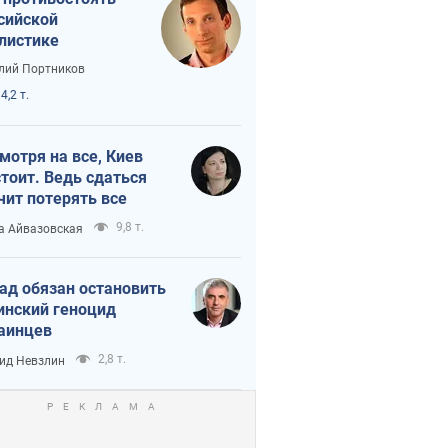
сийской
листике
лий Портников
4,2 т.
мотря на все, Киев
тоит. Ведь сдаться
чит потерять все
9,8 т.
а Айвазовская
ад обязан остановить
инский геноцид
аинцев
2,8 т.
ид Невзлин