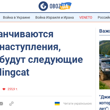
Война в Украине
Война Израиля и Ирана
VENETO
Россий
Важ
канчиваются
наступления,
будут следующие
lingcat
255,9 т.
"Джи
кото
Читати українською
лет":