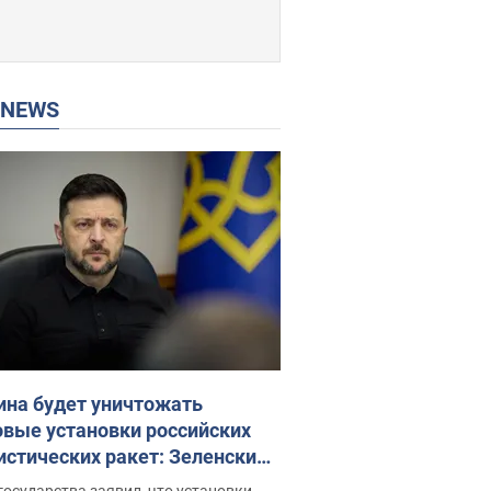
P NEWS
ина будет уничтожать
овые установки российских
истических ракет: Зеленский
ел заседание СНБО
государства заявил, что установки