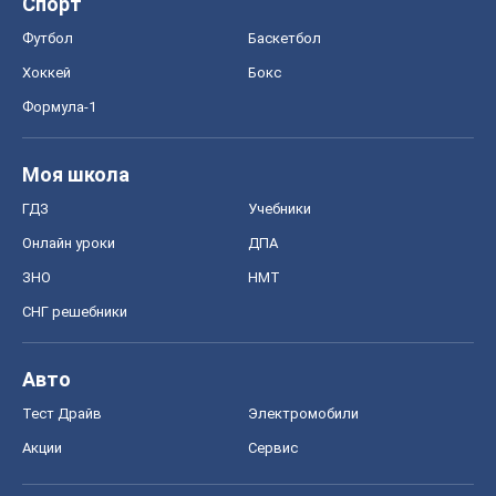
Спорт
Футбол
Баскетбол
Хоккей
Бокс
Формула-1
Моя школа
ГДЗ
Учебники
Онлайн уроки
ДПА
ЗНО
НМТ
СНГ решебники
Авто
Тест Драйв
Электромобили
Акции
Сервис