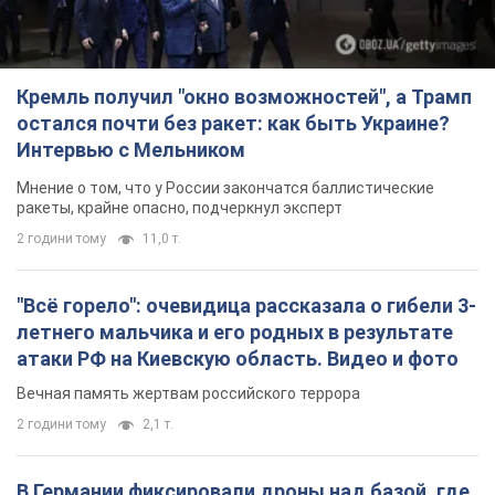
Кремль получил "окно возможностей", а Трамп
остался почти без ракет: как быть Украине?
Интервью с Мельником
Мнение о том, что у России закончатся баллистические
ракеты, крайне опасно, подчеркнул эксперт
2 години тому
11,0 т.
"Всё горело": очевидица рассказала о гибели 3-
летнего мальчика и его родных в результате
атаки РФ на Киевскую область. Видео и фото
Вечная память жертвам российского террора
2 години тому
2,1 т.
В Германии фиксировали дроны над базой, где