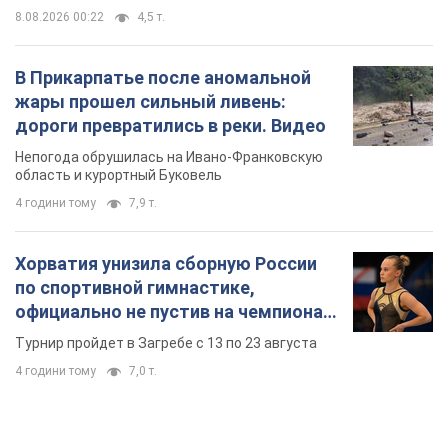
8.08.2026 00:22
4,5 т.
В Прикарпатье после аномальной
жары прошел сильный ливень:
дороги превратились в реки. Видео
Непогода обрушилась на Ивано-Франковскую
область и курортный Буковель
4 години тому
7,9 т.
Хорватия унизила сборную России
по спортивной гимнастике,
официально не пустив на чемпионат
Европы основных спортсменов
Турнир пройдет в Загребе с 13 по 23 августа
4 години тому
7,0 т.