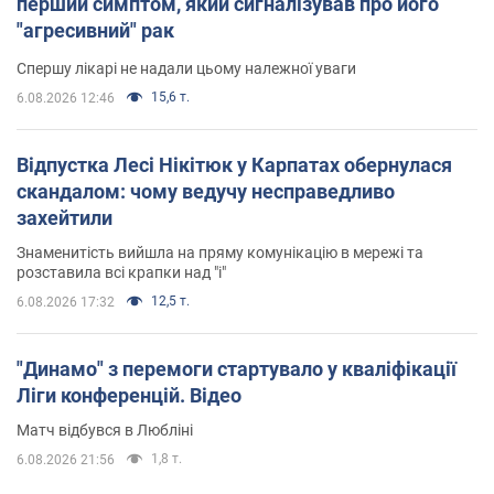
перший симптом, який сигналізував про його
"агресивний" рак
Спершу лікарі не надали цьому належної уваги
15,6 т.
6.08.2026 12:46
Відпустка Лесі Нікітюк у Карпатах обернулася
скандалом: чому ведучу несправедливо
захейтили
Знаменитість вийшла на пряму комунікацію в мережі та
розставила всі крапки над "і"
12,5 т.
6.08.2026 17:32
"Динамо" з перемоги стартувало у кваліфікації
Ліги конференцій. Відео
Матч відбувся в Любліні
1,8 т.
6.08.2026 21:56