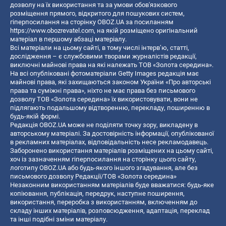
дозволу на їх використання та за умови обов'язкового
розміщення прямого, відкритого для пошукових систем,
гіперпосилання на сторінку OBOZ.UA за посиланням
https://www.obozrevatel.com
, на якій розміщено оригінальний
матеріал в першому абзаці матеріалу.
Всі матеріали на цьому сайті, в тому числі інтерв’ю, статті,
дослідження – є службовими творами журналістів редакції,
виключні майнові права на які належать ТОВ «Золота середина».
На всі опубліковані фотоматеріали Getty Images редакція має
майнові права, які захищаються законом України «Про авторські
права та суміжні права», ніхто не має права без письмового
дозволу ТОВ «Золота середина» їх використовувати, вони не
підлягають подальшому відтворенню, перекладу, поширенню в
будь-якій формі.
Редакція OBOZ.UA може не поділяти точку зору, викладену в
авторському матеріалі. За достовірність інформації, опублікованої
в рекламних матеріалах, відповідальність несе рекламодавець.
Заборонено використання матеріалів розміщених на цьому сайті,
хоч із зазначенням гіперпосилання на сторінку цього сайту,
логотипу OBOZ.UA або будь-якого іншого згадування, але без
письмового дозволу Редакції/ТОВ «Золота середина»
Незаконним використанням матеріалів буде вважатися: будь-яке
копiювання, публiкацiя, передрук, наступне поширення,
використання, переробка з використанням, включенням до
складу інших матеріалів, розповсюдження, адаптація, переклад
та інші подібні зміни матеріалу.