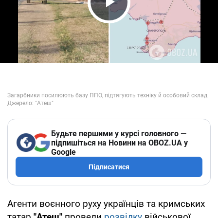
Play Video
Будьте першими у курсі головного —
підпишіться на Новини на OBOZ.UA у
Google
Підписатися
Агенти воєнного руху українців та кримських
татар
"Атеш"
провели
розвідку
військової