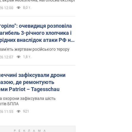
8,0 т.
26 12:00
горіло": очевидиця розповіла
агибель 3-річного хлопчика і
 рідних внаслідок атаки РФ на
щину. Відео та фото
пам'ять жертвам російського терору
1,8 т.
26 12:07
меччині зафіксували дрони
базою, де ремонтують
ми Patriot – Tagesschau
 охорони зафіксувала шість
отів БПЛА
921
26 11:55