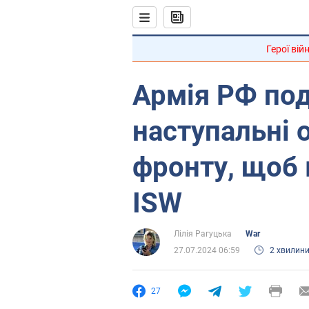
Герої вій
Армія РФ по
наступальні 
фронту, щоб 
ISW
Лілія Рагуцька
War
27.07.2024 06:59
2 хвилин
27