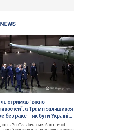
P NEWS
ль отримав "вікно
ивостей", а Трамп залишився
 без ракет: як бути Україні?
рв’ю з Мельником
 що в Росії закінчаться балістичні
, вкрай небезпечна, наголосив експерт