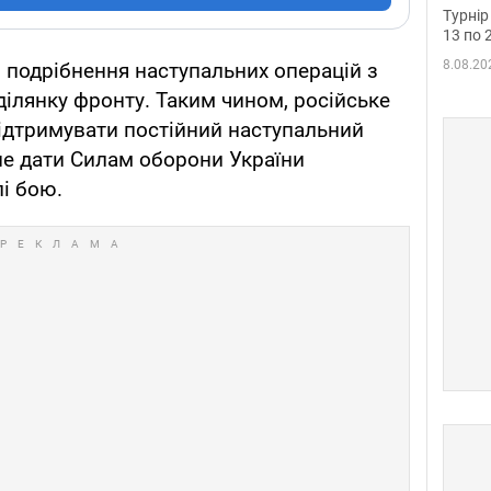
до ч
Турнір
осно
13 по 
8.08.20
 подрібнення наступальних операцій з
ділянку фронту. Таким чином, російське
ідтримувати постійний наступальний
 не дати Силам оборони України
лі бою.