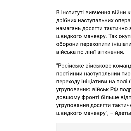
В Інституті вивчення війни 
дрібних наступальних опера
намагань досягти тактично 
швидкого маневру. Так оку
оборони перехопити ініціати
війська по лінії зіткнення.
"Російське військове коман
постійний наступальний тис
переходу ініціативи на полі
угрупованню військ РФ подр
довшому фронті більше відп
угруповання досягти тактичн
швидкого маневру", – йдеть