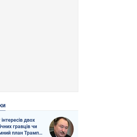
ки
г інтересів двох
ічних гравців чи
мний план Трампа