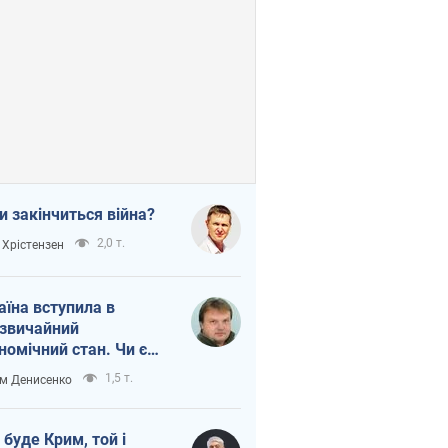
и закінчиться війна?
2,0 т.
 Хрістензен
аїна вступила в
звичайний
номічний стан. Чи є
тло вкінці тунелю?
1,5 т.
м Денисенко
 буде Крим, той і