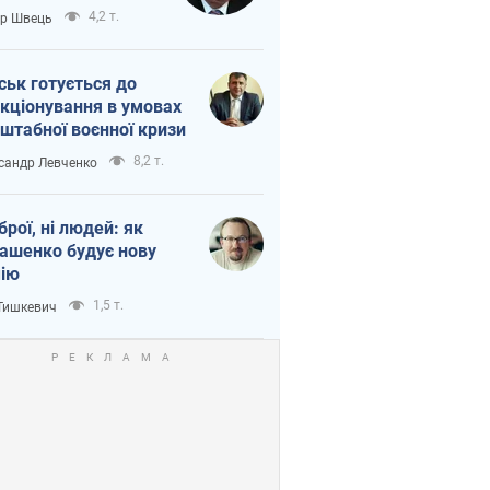
тіна?
4,2 т.
ор Швець
ськ готується до
кціонування в умовах
штабної воєнної кризи
8,2 т.
сандр Левченко
зброї, ні людей: як
ашенко будує нову
ію
1,5 т.
 Тишкевич