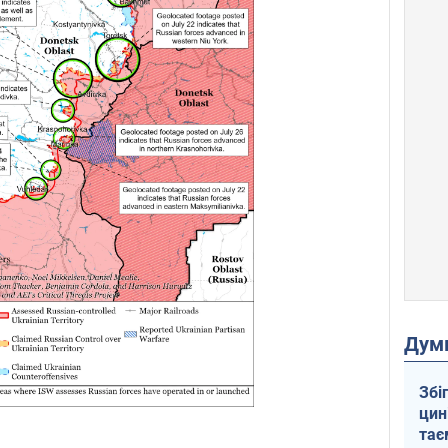
Дум
Збі
цин
тає