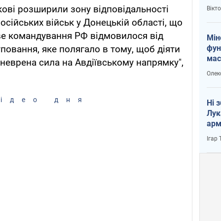
і Пу
кові розширили зону відповідальності
Вікт
осійських військ у Донецькій області, що
ове командування РФ відмовилося від
Мін
фун
повання, яке полягало в тому, щоб діяти
мас
еврена сила на Авдіївському напрямку",
Олек
ідео дня
Ні 
Лук
арм
Ігар