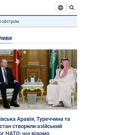
і обстріли
ливе
івська Аравія, Туреччина та
стан створили азійський
ог НАТО: що відомо