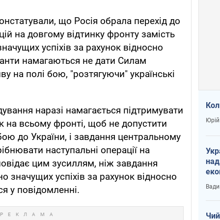
констатували, що Росія обрала перехід до
цій на довгому відтинку фронту замість
значущих успіхів за рахунок відносно
панти намагаються не дати Силам
ву на полі бою, "розтягуючи" українські
Кол
дування наразі намагається підтримувати
Юрій
к на всьому фронті, щоб не допустити
 бою до України, і завдання центральному
ібнювати наступальні операції на
Укр
над
овідає цим зусиллям, ніж завдання
еко
о значущих успіхів за рахунок відносно
сві
Вади
ся у повідомленні.
Чий