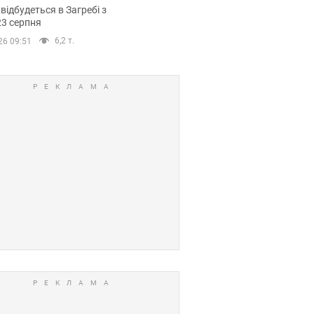
емпіонату Європи
 відбудеться в Загребі з
вних спортсменів
23 серпня
6,2 т.
26 09:51