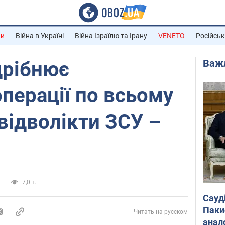
ни
Війна в Україні
Війна Ізраїлю та Ірану
VENETO
Російськ
Важ
дрібнює
операції по всьому
відволікти ЗСУ –
и
7,0 т.
Сауд
Паки
Читать на русском
анал