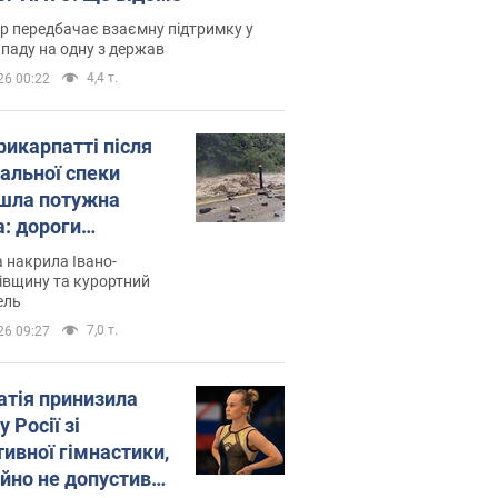
р передбачає взаємну підтримку у
ападу на одну з держав
4,4 т.
26 00:22
рикарпатті після
альної спеки
шла потужна
а: дороги
творились на
 накрила Івано-
. Відео
івщину та курортний
ель
7,0 т.
26 09:27
атія принизила
у Росії зі
тивної гімнастики,
ійно не допустивши