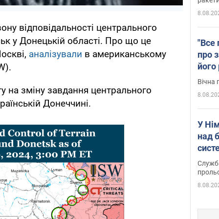
8.08.20
ону відповідальності центрального
ьк у Донецькій області. Про що це
"Все 
Москві,
аналізували
в американському
про з
його
W).
Київ
Вічна 
гу на зміну завдання центрального
8.08.20
раїнській Донеччині.
У Ні
над 
систе
Служба
проль
8.08.20