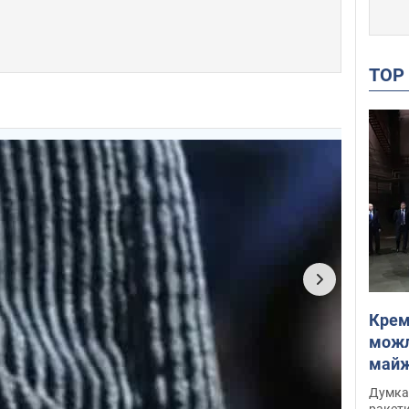
TO
Крем
можл
майже
Інте
Думка,
ракети