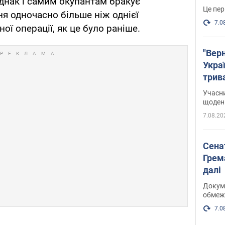
днак і самим окупантам бракує
Це пер
я одночасно більше ніж однієї
7.0
ї операції, як це було раніше.
"Верн
Украї
трив
карт
Учасн
щоденн
7.08.20
Сена
Грема
далі
Докуме
обмеж
7.0