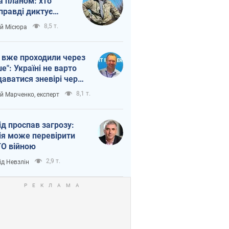
а планом: хто
правді диктує
п війни
8,5 т.
ій Місюра
 вже проходили через
ше": Україні не варто
даватися зневірі через
етний терор
8,1 т.
ій Марченко, експерт
ід проспав загрозу:
ія може перевірити
О війною
2,9 т.
ід Невзлін