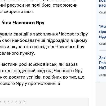
поз
нні ресурси на полі бою, створюючи
нас
тем
а скористатися.
Серг
 біля Часового Яру
"Ми
гір
кували свої дії з захоплення Часового Яру
під
 свої найбоєздатніші підрозділи в цьому
рак
Серг
піхи окупантів на схід від Часового Яру
селеного пункту.
Зах
Рос
астини російських військ, які зараз
НАТ
схід і південний схід від Часового Яру,
Леон
жко досягти успіхів, подібних до тих, що
асового Яру у протистоянні з