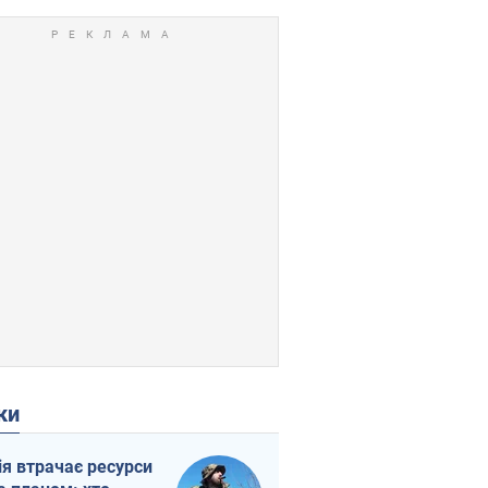
ки
ія втрачає ресурси