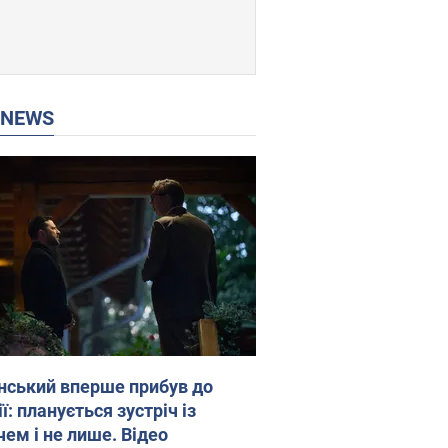
P NEWS
нський вперше прибув до
ї: планується зустріч із
чем і не лише. Відео