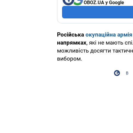
OBOZ.UA у Google
Російська
окупаційна армія
напрямках
, які не мають сп
можливість досягти тактични
вибором.
В