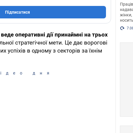
після
Праців
розг
надава
Підписатися
жінки,
Фото
носить
7.0
веде оперативні дії принаймні на трьох
ільної стратегічної мети. Це дає ворогові
х успіхів в одному з секторів за їхнім
ідео дня