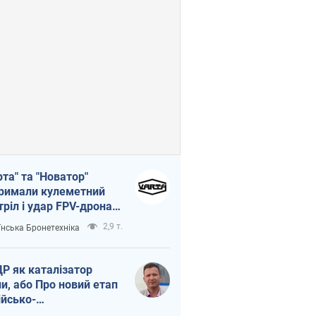
рта" та "Новатор"
римали кулеметний
тріл і удар FPV-дрона,
тувавши життя
2,9 т.
їнська Бронетехніка
церу ЗСУ
Р як каталізатор
ни, або Про новий етап
ійсько-
нічнокорейського