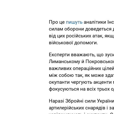
Про це
пишуть
аналітики Інс
силам оборони доведеться д
від цих російських атак, я
військової допомоги.
Експерти вважають, що зусил
Лиманському й Покровськом
важливих операційних цілей
між собою так, як може зда
окупанти чергують акценти 
фокусуються на всіх трьох 
Наразі Збройні сили Україн
артилерійських снарядів і з