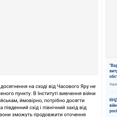
"Ва
вит
обс
вря
Укра
 досягнення на сході від Часового Яру не
офі
ного пункту. В Інституті вивчення війни
КНД
йськам, ймовірно, потрібно досягти
вій
а південний схід і північний захід від
рос
к вони зможуть продовжити оточення
пів