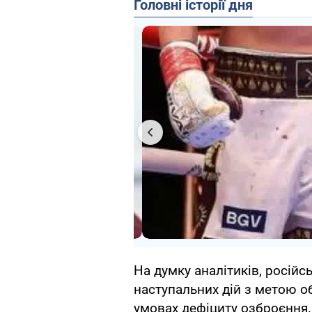
Головні історії дня
На думку аналітиків, російс
наступальних дій з метою 
умовах дефіциту озброєння.