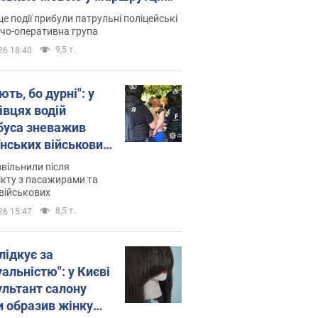
ція склала адмінпротокол.
це події прибули патрульні поліцейські
о
дчо-оперативна група
9,5 т.
26 18:40
ть, бо дурні": у
івцях водій
буса зневажив
їнських військових
латився. Відео
звільнили після
кту з пасажирами та
військових
8,5 т.
26 15:47
лідкує за
альністю": у Києві
ультант салону
и образив жінку