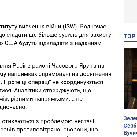
титуту вивчення війни (ISW). Водночас
окладати ще більше зусиль для захисту
TO
кщо США будуть відкладати з наданням
ля Росії в районі Часового Яру та на
у напрямках спрямовані на досягнення
. Проте ці операції не координуються
тися. Аналітики стверджують, що
між різними напрямками, а не
одночасно.
Зеле
и стикаються з проблемою нестачі
Сербі
асобів протиповітряної оборони, що
Вучи