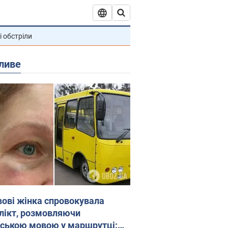
і обстріли
ливе
вові жінка спровокувала
лікт, розмовляючи
йською мовою у маршрутці: