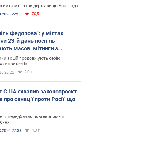
ший візит глави держави до Бєлграда
70,5 т.
8.2026 22:55
іть Федорова": у містах
ни 23-й день поспіль
ають масові мітинги з
онками. Фото і відео
ики акцій продовжують серію
их протестів
2,0 т.
26 22:22
т США схвалив законопроєкт
 про санкції проти Росії: що
нт передбачає нові економічні
ення
4,3 т.
8.2026 22:38