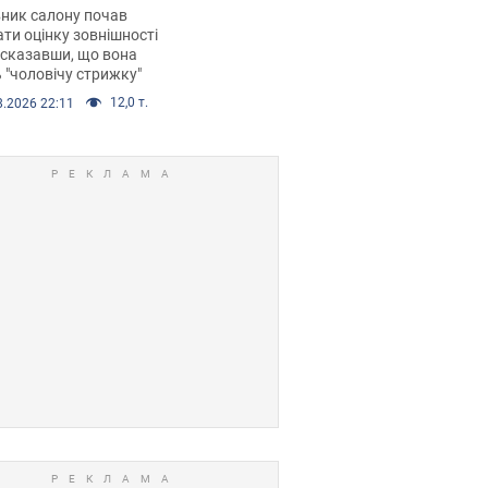
 хімієтерапії,
ник салону почав
орівся скандал.
ти оцінку зовнішності
 сказавши, що вона
 "чоловічу стрижку"
12,0 т.
8.2026 22:11