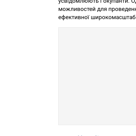
усвідомлюють і окупанти. О
можливостей для проведенн
ефективної широкомасштабно