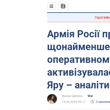
Герої вій
Армія Росії 
щонайменше т
оперативному
активізувала
Яру – аналіт
Іванна Шепель
War
14.04.2024 09:17
3 хвилин