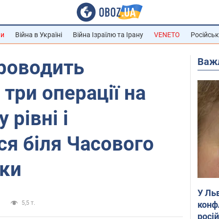
ни
Війна в Україні
Війна Ізраїлю та Ірану
VENETO
Російськ
Важ
проводить
ри операції на
 рівні і
ся біля Часового
ики
У Ль
конф
и
5,5 т.
росі