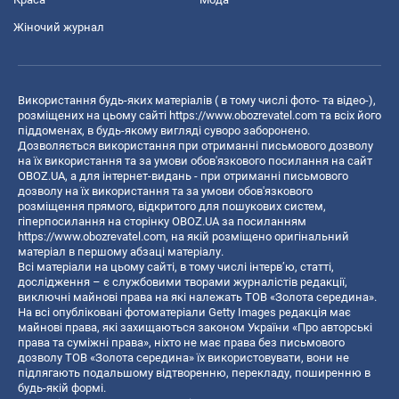
Жіночий журнал
Використання будь-яких матеріалів ( в тому числі фото- та відео-),
розміщених на цьому сайті
https://www.obozrevatel.com
та всіх його
піддоменах, в будь-якому вигляді суворо заборонено.
Дозволяється використання при отриманні письмового дозволу
на їх використання та за умови обов'язкового посилання на сайт
OBOZ.UA, а для інтернет-видань - при отриманні письмового
дозволу на їх використання та за умови обов'язкового
розміщення прямого, відкритого для пошукових систем,
гіперпосилання на сторінку OBOZ.UA за посиланням
https://www.obozrevatel.com
, на якій розміщено оригінальний
матеріал в першому абзаці матеріалу.
Всі матеріали на цьому сайті, в тому числі інтерв’ю, статті,
дослідження – є службовими творами журналістів редакції,
виключні майнові права на які належать ТОВ «Золота середина».
На всі опубліковані фотоматеріали Getty Images редакція має
майнові права, які захищаються законом України «Про авторські
права та суміжні права», ніхто не має права без письмового
дозволу ТОВ «Золота середина» їх використовувати, вони не
підлягають подальшому відтворенню, перекладу, поширенню в
будь-якій формі.