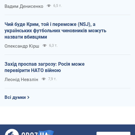
Вадим Денисенко
6,5 т.
Чий буде Крим, той і переможе (NSJ), а
українських футбольних чиновників можуть
назвати вбивцями
Олександр Кірш
6,3 т.
Захід проспав загрозу: Росія може
перевірити НАТО війною
Леонід Невзлін
7,9 т.
Всі думки