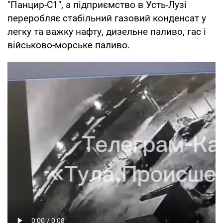
"Панцир-С1", а підприємство в Усть-Лузі
переробляє стабільний газовий конденсат у
легку та важку нафту, дизельне паливо, гас і
військово-морське паливо.