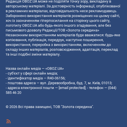
Редакція OBOZ.UA може не поділяти точку зору, викладену в
авторському матеріалі. За достовірність інформації, опублікованої
в рекламних матеріалах, відповідальність несе рекламодавець.
Заборонено використання матеріалів розміщених на цьому сайті,
хоч із зазначенням гіперпосилання на сторінку цього сайту,
логотипу OBOZ.UA або будь-якого іншого згадування, але без
письмового дозволу Редакції/ТОВ «Золота середина»
Незаконним використанням матеріалів буде вважатися: будь-яке
копiювання, публiкацiя, передрук, наступне поширення,
використання, переробка з використанням, включенням до
складу інших матеріалів, розповсюдження, адаптація, переклад
та інші подібні зміни матеріалу.
Назва онлайн медіа — «OBOZ.UA»
- суб'єкт у сфері онлайн медіа;
- ідентифікатор медіа — R40-06156;
- поштова адреса — вул. Деревообробна, буд. 7, м. Київ, 01013;
- адреса електронної пошти —
[email protected]
; - телефон — (044)
585 46 20
© 2026 Всі права захищені, ТОВ "Золота середина".