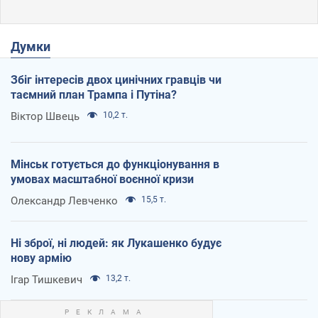
Думки
Збіг інтересів двох цинічних гравців чи
таємний план Трампа і Путіна?
Віктор Швець
10,2 т.
Мінськ готується до функціонування в
умовах масштабної воєнної кризи
Олександр Левченко
15,5 т.
Ні зброї, ні людей: як Лукашенко будує
нову армію
Ігар Тишкевич
13,2 т.