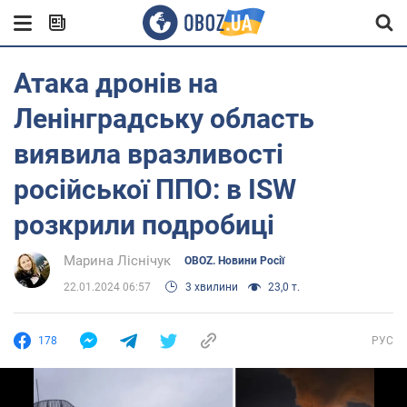
Атака дронів на
Ленінградську область
виявила вразливості
російської ППО: в ISW
розкрили подробиці
Марина Ліснічук
OBOZ. Новини Росії
22.01.2024 06:57
3 хвилини
23,0 т.
178
РУС