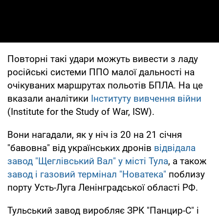
Повторні такі удари можуть вивести з ладу
російські системи ППО малої дальності на
очікуваних маршрутах польотів БПЛА. На це
вказали аналітики
Інституту вивчення війни
(Institute for the Study of War, ISW).
Вони нагадали, як у ніч із 20 на 21 січня
"бавовна" від українських дронів
відвідала
завод "Щеглівський Вал" у місті Тула
, а також
завод і газовий термінал "Новатека"
поблизу
порту Усть-Луга Ленінградської області РФ.
Тульський завод виробляє ЗРК "Панцир-С" і