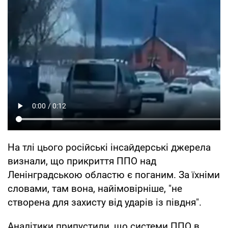
На тлі цього російські інсайдерські джерела
визнали, що прикриття ППО над
Ленінградською областю є поганим. За їхніми
словами, там вона, найімовірніше, "не
створена для захисту від ударів із півдня".
Аналітики припустили, що системи ППО в