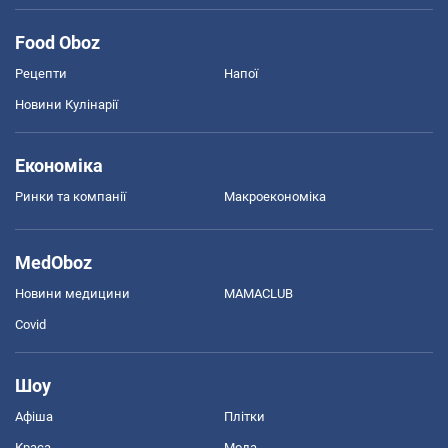
Food Oboz
Рецепти
Напої
Новини Кулінарії
Економіка
Ринки та компанії
Макроекономіка
MedOboz
Новини медицини
MAMACLUB
Covid
Шоу
Афіша
Плітки
Краса
Мода