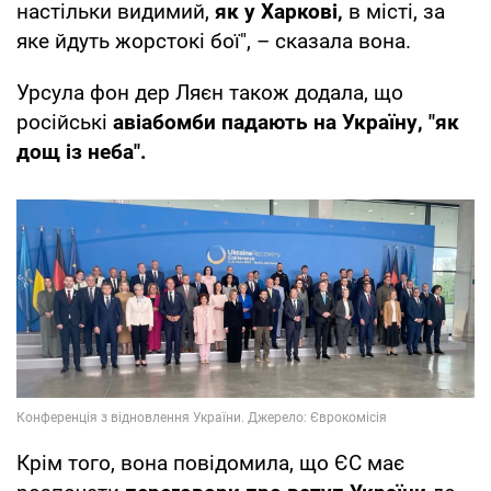
настільки видимий,
як у Харкові,
в місті, за
яке йдуть жорстокі бої", – сказала вона.
Урсула фон дер Ляєн також додала, що
російські
авіабомби падають на Україну, "як
дощ із неба".
Крім того, вона повідомила, що ЄС має