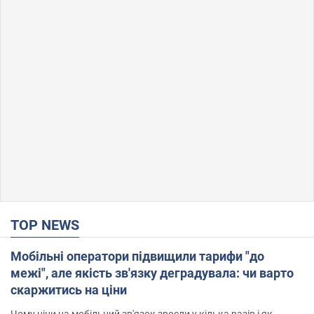
TOP NEWS
Мобільні оператори підвищили тарифи "до
межі", але якість зв'язку деградувала: чи варто
скаржитись на ціни
Чому ціни на мобільний зв'язок зросли у кілька разів і як