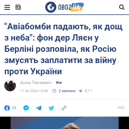
"Авіабомби падають, як дощ
з неба": фон дер Ляєн у
Берліні розповіла, як Росію
змусять заплатити за війну
проти України
Анна Паскевич
War
11.06.2024 12:08
2 хвилини
8,7 т.
25
РУС