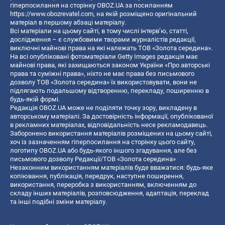
гіперпосилання на сторінку OBOZ.UA за посиланням
https://www.obozrevatel.com
, на якій розміщено оригінальний
матеріал в першому абзаці матеріалу.
Всі матеріали на цьому сайті, в тому числі інтерв’ю, статті,
дослідження – є службовими творами журналістів редакції,
виключні майнові права на які належать ТОВ «Золота середина».
На всі опубліковані фотоматеріали Getty Images редакція має
майнові права, які захищаються законом України «Про авторські
права та суміжні права», ніхто не має права без письмового
дозволу ТОВ «Золота середина» їх використовувати, вони не
підлягають подальшому відтворенню, перекладу, поширенню в
будь-якій формі.
Редакція OBOZ.UA може не поділяти точку зору, викладену в
авторському матеріалі. За достовірність інформації, опублікованої
в рекламних матеріалах, відповідальність несе рекламодавець.
Заборонено використання матеріалів розміщених на цьому сайті,
хоч із зазначенням гіперпосилання на сторінку цього сайту,
логотипу OBOZ.UA або будь-якого іншого згадування, але без
письмового дозволу Редакції/ТОВ «Золота середина»
Незаконним використанням матеріалів буде вважатися: будь-яке
копiювання, публiкацiя, передрук, наступне поширення,
використання, переробка з використанням, включенням до
складу інших матеріалів, розповсюдження, адаптація, переклад
та інші подібні зміни матеріалу.