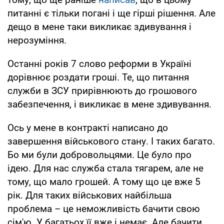
питанні є тільки погані і ще гірші рішення. Але
дещо в мене таки викликає здивування і
нерозуміння.
Останні років 7 слово реформи в Україні
дорівнює роздати гроші. Те, що питання
служби в ЗСУ прирівнюють до грошового
забезпечення, і викликає в мене здивування.
Ось у мене в контракті написано до
завершення військового стану. І таких багато.
Бо ми були добровольцями. Це було про
ідею. Для нас служба стала тягарем, але не
тому, що мало грошей. А тому що це вже 5
рік. Для таких військових найбільша
проблема – це неможливість бачити свою
сім'ю. У багатьох її вже і немає. Але бачити