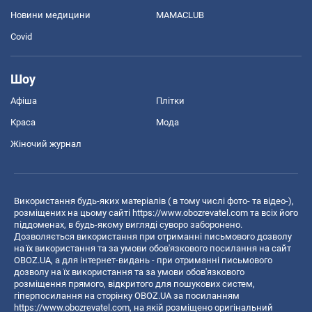
Новини медицини
MAMACLUB
Covid
Шоу
Афіша
Плітки
Краса
Мода
Жіночий журнал
Використання будь-яких матеріалів ( в тому числі фото- та відео-),
розміщених на цьому сайті
https://www.obozrevatel.com
та всіх його
піддоменах, в будь-якому вигляді суворо заборонено.
Дозволяється використання при отриманні письмового дозволу
на їх використання та за умови обов'язкового посилання на сайт
OBOZ.UA, а для інтернет-видань - при отриманні письмового
дозволу на їх використання та за умови обов'язкового
розміщення прямого, відкритого для пошукових систем,
гіперпосилання на сторінку OBOZ.UA за посиланням
https://www.obozrevatel.com
, на якій розміщено оригінальний