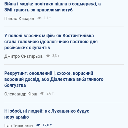
Війна і медіа: політика пішла в соцмережі, а
ЗМІ грають за правилами ютуб
Павло Казарін
1,1 т.
У полоні власних міфів: як Костянтинівка
стала головною ідеологічною пасткою для
російських окупантів
Дмитро Снєгирьов
3,3 т.
Рекрутинг: оновлений і, схоже, корисний
ворожий досвід, або Діалектика вибагливого
боягузтва
Олександр Кірш
2,6 т.
Ні зброї, ні людей: як Лукашенко будує
нову армію
Ігар Тишкевич
17,0 т.