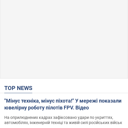
TOP NEWS
"Мінус техніка, мінус піхота!" У мережі показали
ювелірну роботу пілотів FPV. Відео
На оприлюднених кадрах зафіксовано удари по укриттях,
автомобілях, інженерній техніці та живій силі російських військ