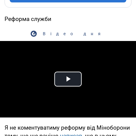
Реформа служби
Відео дня
Play Video
Я не коментуватиму реформу від Міноборони
тому, що ще раніше
написав
, що в цьому