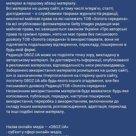
матеріал в першому абзаці матеріалу.
Всі матеріали на цьому сайті, в тому числі інтерв’ю, статті,
дослідження – є службовими творами журналістів редакції,
виключні майнові права на які належать ТОВ «Золота середина».
На всі опубліковані фотоматеріали Getty Images редакція має
майнові права, які захищаються законом України «Про авторські
права та суміжні права», ніхто не має права без письмового
дозволу ТОВ «Золота середина» їх використовувати, вони не
підлягають подальшому відтворенню, перекладу, поширенню в
будь-якій формі.
Редакція OBOZ.UA може не поділяти точку зору, викладену в
авторському матеріалі. За достовірність інформації, опублікованої
в рекламних матеріалах, відповідальність несе рекламодавець.
Заборонено використання матеріалів розміщених на цьому сайті,
хоч із зазначенням гіперпосилання на сторінку цього сайту,
логотипу OBOZ.UA або будь-якого іншого згадування, але без
письмового дозволу Редакції/ТОВ «Золота середина»
Незаконним використанням матеріалів буде вважатися: будь-яке
копiювання, публiкацiя, передрук, наступне поширення,
використання, переробка з використанням, включенням до
складу інших матеріалів, розповсюдження, адаптація, переклад
та інші подібні зміни матеріалу.
Назва онлайн медіа — «OBOZ.UA»
- суб'єкт у сфері онлайн медіа;