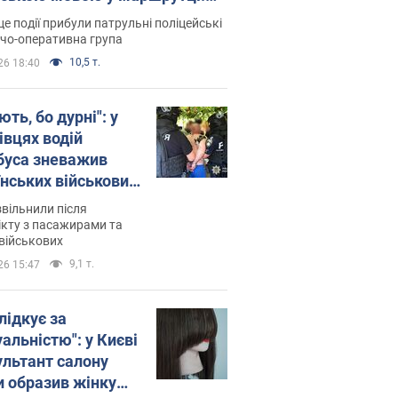
ція склала адмінпротокол.
це події прибули патрульні поліцейські
о
дчо-оперативна група
10,5 т.
26 18:40
ть, бо дурні": у
івцях водій
буса зневажив
їнських військових
латився. Відео
звільнили після
кту з пасажирами та
військових
9,1 т.
26 15:47
лідкує за
альністю": у Києві
ультант салону
и образив жінку