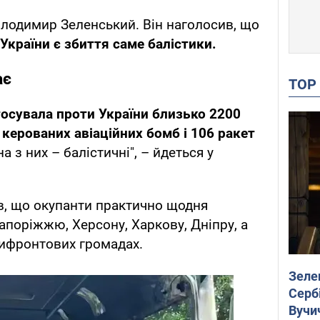
лодимир Зеленський. Він наголосив, що
країни є збиття саме балістики.
ає
TO
тосувала проти України близько 2200
 керованих авіаційних бомб і 106 ракет
 з них – балістичні", – йдеться у
в, що окупанти практично щодня
апоріжжю, Херсону, Харкову, Дніпру, а
рифронтових громадах.
Зеле
Сербі
Вучи