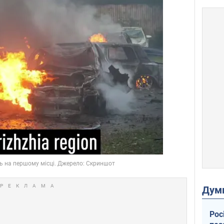
Дум
Рос