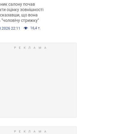
 хімієтерапії,
ник салону почав
орівся скандал.
ти оцінку зовнішності
 сказавши, що вона
 "чоловічу стрижку"
16,4 т.
8.2026 22:11