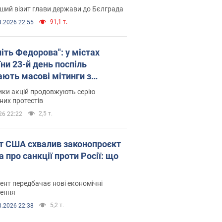
ший візит глави держави до Бєлграда
91,1 т.
8.2026 22:55
іть Федорова": у містах
ни 23-й день поспіль
ають масові мітинги з
онками. Фото і відео
ики акцій продовжують серію
их протестів
2,5 т.
26 22:22
т США схвалив законопроєкт
 про санкції проти Росії: що
нт передбачає нові економічні
ення
5,2 т.
8.2026 22:38