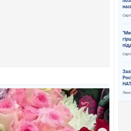
поз
нас
тем
Серг
"Ми
гір
під
рак
Серг
Зах
Рос
НАТ
Леон