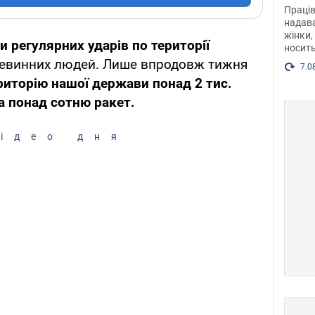
після
Праців
розг
надава
жінки,
Фото
 регулярних ударів по території
носить
невинних людей. Лише впродовж тижня
7.0
риторію нашої держави понад 2 тис.
а понад сотню ракет.
ідео дня