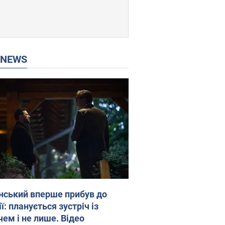
P NEWS
нський вперше прибув до
ї: планується зустріч із
чем і не лише. Відео