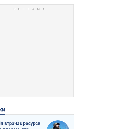
ки
ія втрачає ресурси