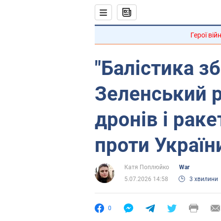
Герої вій
"Балістика зб
Зеленський р
дронів і раке
проти Україн
Катя Поплюйко
War
5.07.2026 14:58
3 хвилини
0