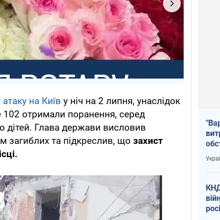
 атаку на Київ
у ніч на 2 липня, унаслідок
е 102 отримали поранення, серед
"Ва
о дітей. Глава держави висловив
вит
им загиблих та підкреслив, що
захист
обс
сці.
вря
Укра
офі
КНД
вій
рос
пів