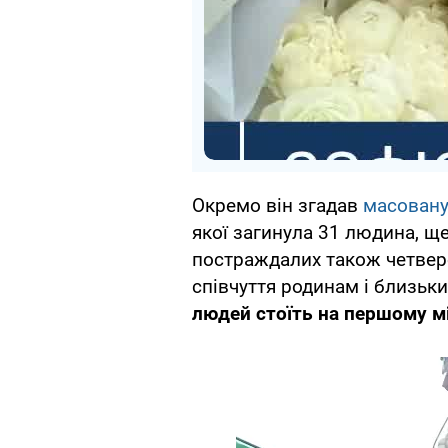
Окремо він згадав
масовану
якої загинула 31 людина, щ
постраждалих також четвер
співчуття родинам і близьк
людей стоїть на першому мі