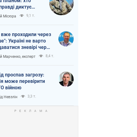
а планом: хто
правді диктує
п війни
9,1 т.
ій Місюра
 вже проходили через
ше": Україні не варто
даватися зневірі через
етний терор
8,4 т.
ій Марченко, експерт
ід проспав загрозу:
ія може перевірити
О війною
3,3 т.
ід Невзлін