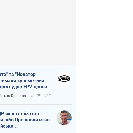
рта" та "Новатор"
римали кулеметний
тріл і удар FPV-дрона,
тувавши життя
3,2 т.
їнська Бронетехніка
церу ЗСУ
Р як каталізатор
ни, або Про новий етап
ійсько-
нічнокорейського