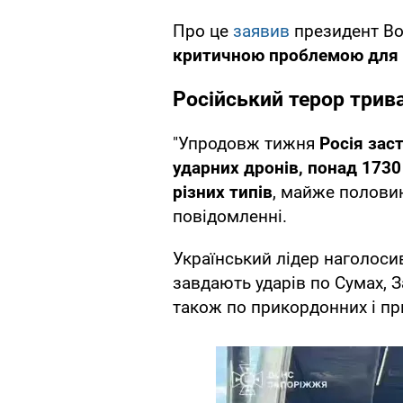
Про це
заявив
президент Во
критичною проблемою для У
Російський терор трив
"Упродовж тижня
Росія зас
ударних дронів, понад 1730
різних типів
, майже половина
повідомленні.
Український лідер наголоси
завдають ударів по Сумах, З
також по прикордонних і п