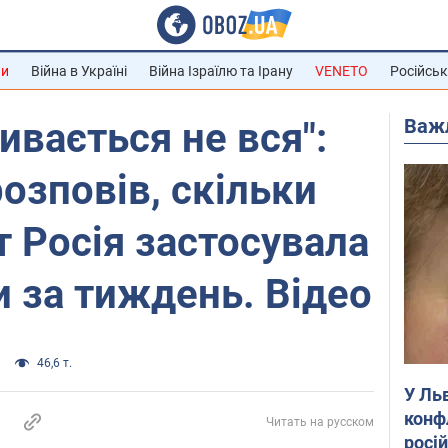
ни
Війна в Україні
Війна Ізраїлю та Ірану
VENETO
Російськ
Важ
ивається не вся":
озповів, скільки
т Росія застосувала
и за тиждень. Відео
46,6 т.
У Ль
конф
Читать на русском
росі