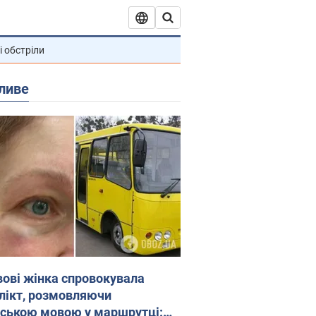
і обстріли
ливе
вові жінка спровокувала
лікт, розмовляючи
йською мовою у маршрутці: