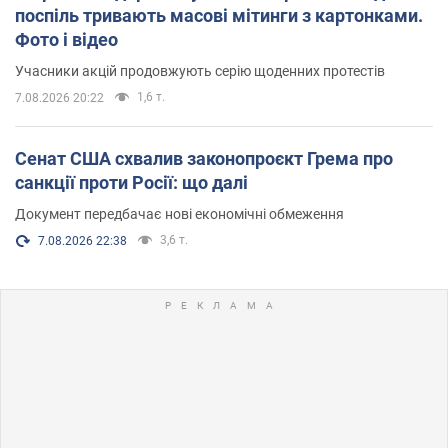
поспіль тривають масові мітинги з картонками.
Фото і відео
Учасники акцій продовжують серію щоденних протестів
1,6 т.
7.08.2026 20:22
Сенат США схвалив законопроєкт Грема про
санкції проти Росії: що далі
Документ передбачає нові економічні обмеження
3,6 т.
7.08.2026 22:38