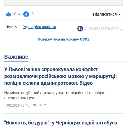
10
0
Підписатися
Теги
Редакційна політика
"Б'ємо ворога 24/7":...
Повернутися на головну OBOZ
Важливе
У Львові жінка спровокувала конфлікт,
розмовляючи російською мовою у маршрутці:
поліція склала адмінпротокол. Відео
На місце події прибули патрульні поліцейські та слідчо-
оперативна група
8,2 т.
7.08.2026 18:40
"Воюють, бо дурні": у Чернівцях водій автобуса