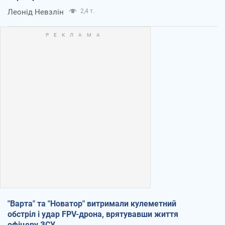
Леонід Невзлін
2,4 т.
"Варта" та "Новатор" витримали кулеметний
обстріл і удар FPV-дрона, врятувавши життя
офіцеру ЗСУ