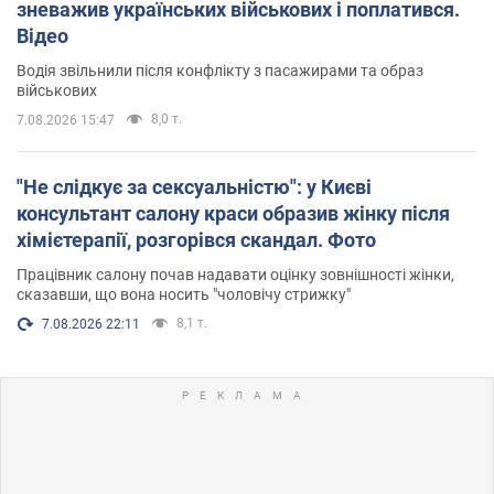
зневажив українських військових і поплатився.
Відео
Водія звільнили після конфлікту з пасажирами та образ
військових
8,0 т.
7.08.2026 15:47
"Не слідкує за сексуальністю": у Києві
консультант салону краси образив жінку після
хімієтерапії, розгорівся скандал. Фото
Працівник салону почав надавати оцінку зовнішності жінки,
сказавши, що вона носить "чоловічу стрижку"
8,1 т.
7.08.2026 22:11