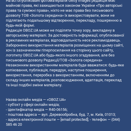
На всі опубліковані фотоматеріали Getty Images редакція має
майнові права, які захищаються законом України «Про авторські
права та суміжні права», ніхто не має права без письмового
дозволу ТОВ «Золота середина» їх використовувати, вони не
підлягають подальшому відтворенню, перекладу, поширенню в
будь-якій формі.
Редакція OBOZ.UA може не поділяти точку зору, викладену в
авторському матеріалі. За достовірність інформації, опублікованої
в рекламних матеріалах, відповідальність несе рекламодавець.
Заборонено використання матеріалів розміщених на цьому сайті,
хоч із зазначенням гіперпосилання на сторінку цього сайту,
логотипу OBOZ.UA або будь-якого іншого згадування, але без
письмового дозволу Редакції/ТОВ «Золота середина»
Незаконним використанням матеріалів буде вважатися: будь-яке
копiювання, публiкацiя, передрук, наступне поширення,
використання, переробка з використанням, включенням до
складу інших матеріалів, розповсюдження, адаптація, переклад
та інші подібні зміни матеріалу.
Назва онлайн медіа — «OBOZ.UA»
- суб'єкт у сфері онлайн медіа;
- ідентифікатор медіа — R40-06156;
- поштова адреса — вул. Деревообробна, буд. 7, м. Київ, 01013;
- адреса електронної пошти —
[email protected]
; - телефон — (044)
585 46 20