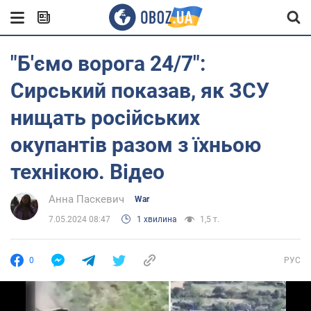
"Б'ємо ворога 24/7":
Сирський показав, як ЗСУ
нищать російських
окупантів разом з їхньою
технікою. Відео
Анна Паскевич
War
7.05.2024 08:47
1 хвилина
1,5 т.
0
РУС