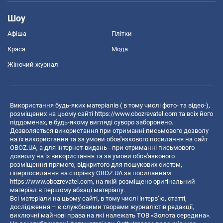
Шоу
Афіша
Плітки
Краса
Мода
Жіночий журнал
Використання будь-яких матеріалів ( в тому числі фото- та відео-),
розміщених на цьому сайті
https://www.obozrevatel.com
та всіх його
піддоменах, в будь-якому вигляді суворо заборонено.
Дозволяється використання при отриманні письмового дозволу
на їх використання та за умови обов'язкового посилання на сайт
OBOZ.UA, а для інтернет-видань - при отриманні письмового
дозволу на їх використання та за умови обов'язкового
розміщення прямого, відкритого для пошукових систем,
гіперпосилання на сторінку OBOZ.UA за посиланням
https://www.obozrevatel.com
, на якій розміщено оригінальний
матеріал в першому абзаці матеріалу.
Всі матеріали на цьому сайті, в тому числі інтерв’ю, статті,
дослідження – є службовими творами журналістів редакції,
виключні майнові права на які належать ТОВ «Золота середина».