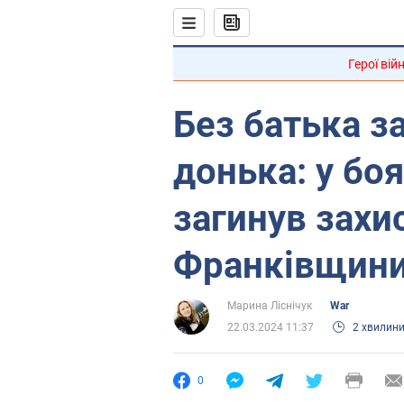
Герої вій
Без батька з
донька: у боя
загинув захис
Франківщини
Марина Ліснічук
War
22.03.2024 11:37
2 хвилин
0