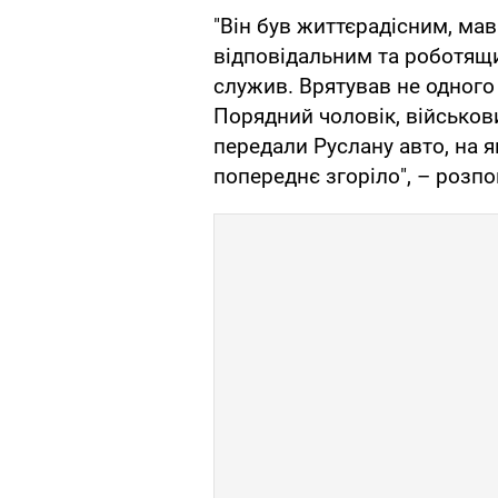
"Він був життєрадісним, мав
відповідальним та роботящи
служив. Врятував не одного
Порядний чоловік, військови
передали Руслану авто, на я
попереднє згоріло", – розпо