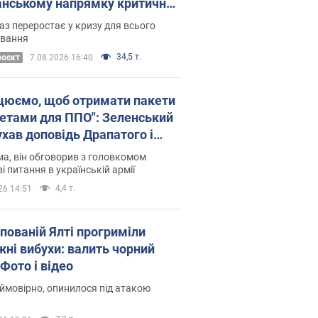
нському напрямку критичний
омфорт: як це вдалося
аз переростає у кризу для всього
овання
34,5 т.
роєкт
7.08.2026 16:40
цюємо, щоб отримати пакети
кетами для ППО": Зеленський
ухав доповідь Драпатого і
сував нові кроки
а, він обговорив з головкомом
і питання в українській армії
4,4 т.
26 14:51
упованій Ялті прогриміли
жні вибухи: валить чорний
Фото і відео
 ймовірно, опинилося під атакою