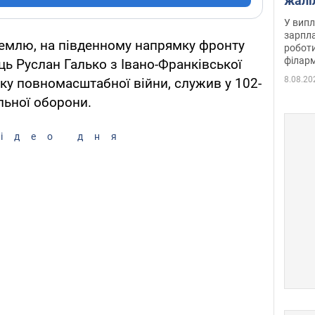
жалі
отри
У випл
зарпла
землю, на південному напрямку фронту
роботи
філарм
ь Руслан Галько з Івано-Франківської
8.08.20
тку повномасштабної війни, служив у 102-
льної оборони.
ідео дня