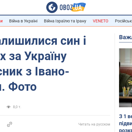
ни
Війна в Україні
Війна Ізраїлю та Ірану
VENETO
Російськ
Важ
алишилися син і
х за Україну
ник з Івано-
. Фото
и
8,0 т.
З 1 
підв
Читать на русском
розк