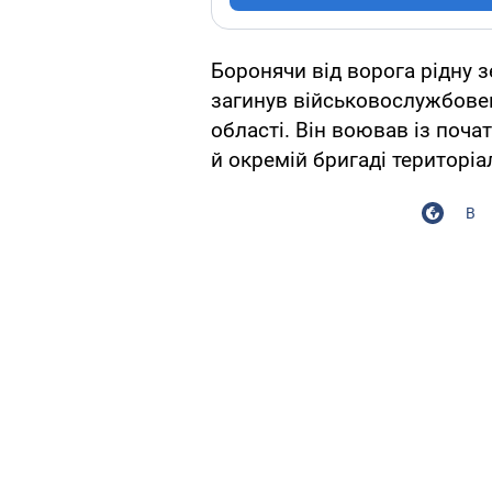
Боронячи від ворога рідну 
загинув військовослужбовец
області. Він воював із поча
й окремій бригаді територіа
В