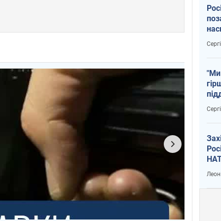
Рос
поз
нас
тем
Серг
"Ми
гір
під
рак
Серг
Зах
Рос
НАТ
Леон