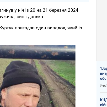
агинув у ніч із 20 на 21 березня 2024
ужина, син і донька.
уртяк пригадав один випадок, який із
"Ва
вит
обс
вря
Укра
офі
КНД
вій