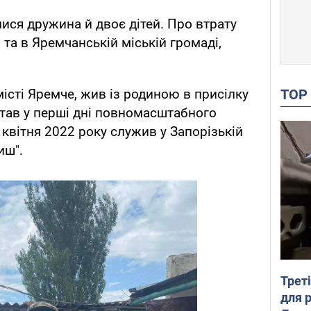
ися дружина й двоє дітей. Про втрату
та в Яремчанській міській громаді,
TO
істі Яремче, жив із родиною в присілку
став у перші дні повномасштабного
 квітня 2022 року служив у Запорізькій
иш".
Трет
для 