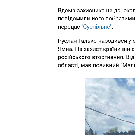
Вдома захисника не дочекал
повідомили його побратими 
передає
"Суспільне"
.
Руслан Галько народився у м
Ямна. На захист країни він 
російського вторгнення. Від
області, мав позивний "Мал