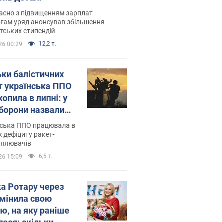
асно з підвищенням зарплат
гам уряд анонсував збільшення
тських стипендій
12,2 т.
26 00:29
ьки балістичних
т українська ППО
опила в липні: у
борони назвали
у
нська ППО працювала в
 дефіциту ракет-
оплювачів
6,5 т.
26 15:09
ка Ротару через
змінила свою
ю, на яку раніше