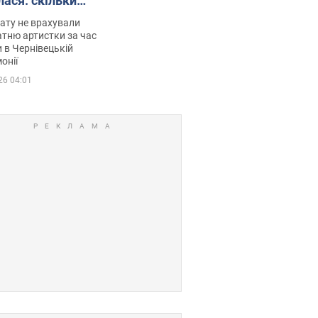
лася: скільки
мувала співачка
ату не врахували
тню артистки за час
 в Чернівецькій
онії
26 04:01