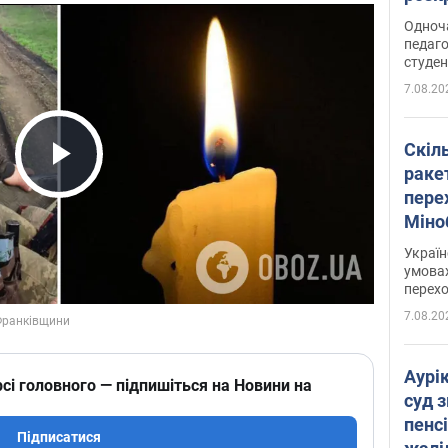
Одноч
педаго
студен
7.08.20
Скіл
раке
Play Video
перех
Міно
цифр
Украї
умовах
перех
7.08.20
Аурі
сі головного — підпишіться на Новини на
суд 
пенсі
Підписатися