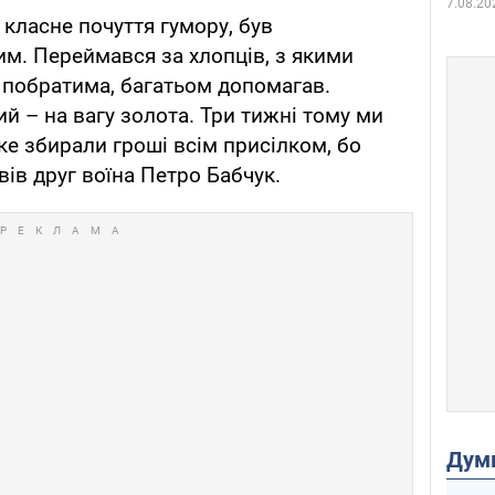
7.08.20
 класне почуття гумору, був
м. Переймався за хлопців, з якими
 побратима, багатьом допомагав.
й – на вагу золота. Три тижні тому ми
ке збирали гроші всім присілком, бо
вів друг воїна Петро Бабчук.
Дум