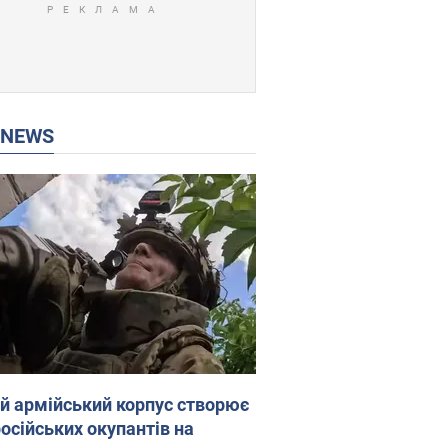
P NEWS
ій армійський корпус створює
російських окупантів на