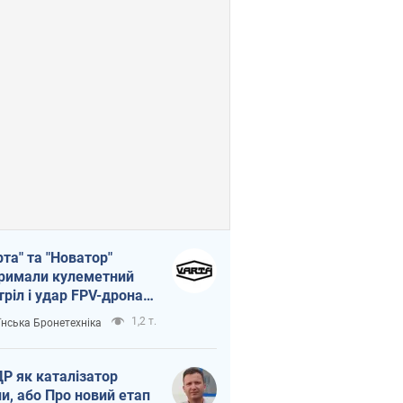
рта" та "Новатор"
римали кулеметний
тріл і удар FPV-дрона,
тувавши життя
1,2 т.
їнська Бронетехніка
церу ЗСУ
Р як каталізатор
ни, або Про новий етап