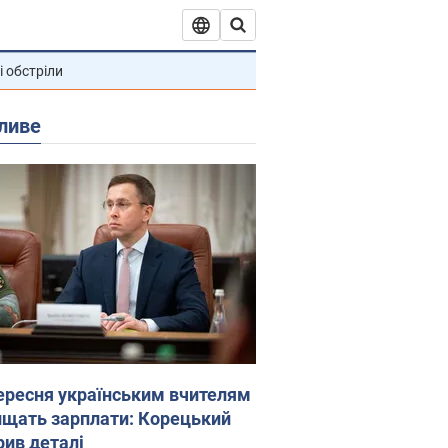
і обстріли
ливе
вересня українським вчителям
ищать зарплати: Корецький
рив деталі