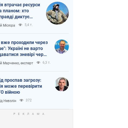
ія втрачає ресурси
а планом: хто
правді диктує
п війни
5,4 т.
ій Місюра
 вже проходили через
ше": Україні не варто
даватися зневірі через
етний терор
6,3 т.
ій Марченко, експерт
ід проспав загрозу:
ія може перевірити
О війною
372
ід Невзлін