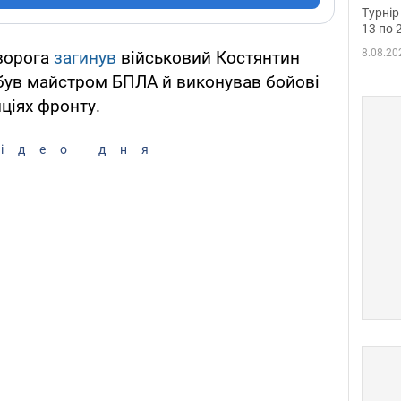
до ч
Турнір
осно
13 по 
8.08.20
 ворога
загинув
військовий Костянтин
 був майстром БПЛА й виконував бойові
ціях фронту.
ідео дня