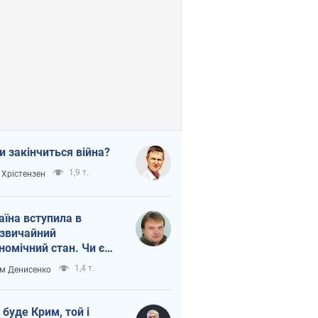
и закінчиться війна?
1,9 т.
 Хрістензен
аїна вступила в
звичайний
номічний стан. Чи є
тло вкінці тунелю?
1,4 т.
м Денисенко
 буде Крим, той і