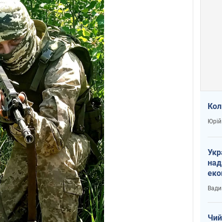
Кол
Юрій
Укр
над
еко
сві
Вади
Чий