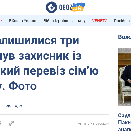
ни
Війна в Україні
Війна Ізраїлю та Ірану
VENETO
Російськ
Важ
алишилися три
нув захисник із
кий перевіз сім’ю
. Фото
а
14,5 т.
Сауд
Паки
Читать на русском
анал