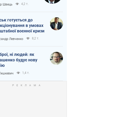
тіна?
4,2 т.
ор Швець
ськ готується до
кціонування в умовах
штабної воєнної кризи
8,2 т.
сандр Левченко
зброї, ні людей: як
ашенко будує нову
ію
1,4 т.
 Тишкевич