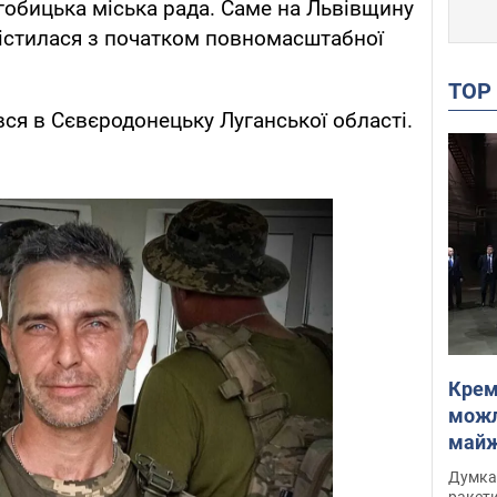
обицька міська рада. Саме на Львівщину
містилася з початком повномасштабної
TO
я в Сєвєродонецьку Луганської області.
Крем
можл
майже
Інте
Думка,
ракети