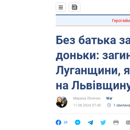
Герої вій
Без батька з
доньки: заги
Луганщини, я
на Львівщину
Марина Ліснічук
War
11.08.2024 07:40
1 хвилин
39