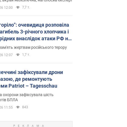
7,7 т.
26 12:00
горіло": очевидиця розповіла
агибель 3-річного хлопчика і
 рідних внаслідок атаки РФ на
щину. Відео та фото
пам'ять жертвам російського терору
1,7 т.
26 12:07
меччині зафіксували дрони
базою, де ремонтують
ми Patriot – Tagesschau
 охорони зафіксувала шість
отів БПЛА
843
26 11:55