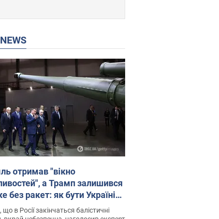
P NEWS
ль отримав "вікно
ивостей", а Трамп залишився
 без ракет: як бути Україні?
рв’ю з Мельником
 що в Росії закінчаться балістичні
, вкрай небезпечна, наголосив експерт