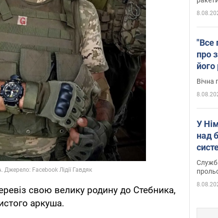
8.08.20
"Все 
про з
його
Київ
Вічна 
8.08.20
У Ні
над 
систе
Служба
проль
8.08.20
перевіз свою велику родину до Стебника,
истого аркуша.