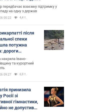
р передбачає взаємну підтримку у
ападу на одну з держав
4,4 т.
26 00:22
рикарпатті після
альної спеки
шла потужна
а: дороги
творились на
 накрила Івано-
. Відео
івщину та курортний
ель
6,9 т.
26 09:27
атія принизила
у Росії зі
тивної гімнастики,
ійно не допустивши