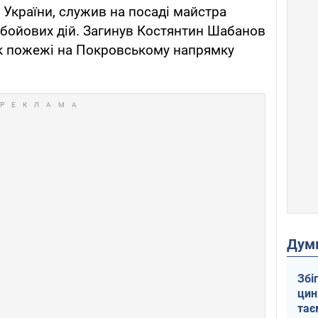
т України, служив на посаді майстра
бойових дій. Загинув Костянтин Шабанов
ок пожежі на Покровському напрямку
Дум
Збі
цин
тає