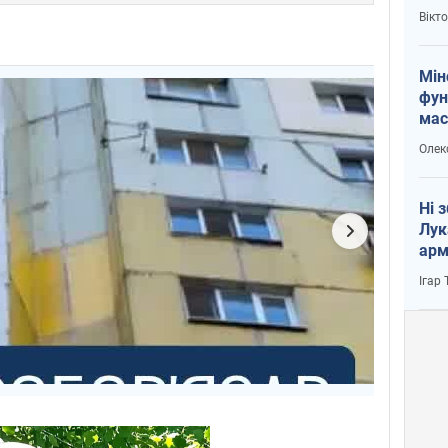
і Пу
Вікт
Мін
фун
мас
Олек
Ні 
Лук
арм
Ігар