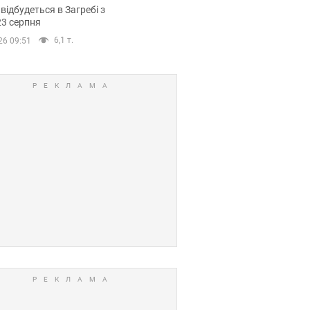
емпіонату Європи
 відбудеться в Загребі з
вних спортсменів
23 серпня
6,1 т.
26 09:51