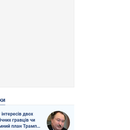
ки
г інтересів двох
ічних гравців чи
мний план Трампа