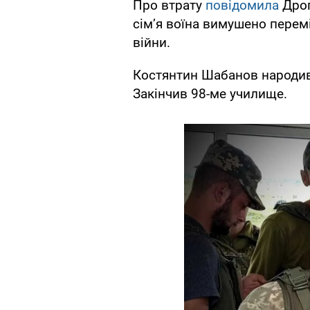
Про втрату
повідомила
Дрог
сім’я воїна вимушено пере
війни.
Костянтин Шабанов народивс
Закінчив 98-ме училище.