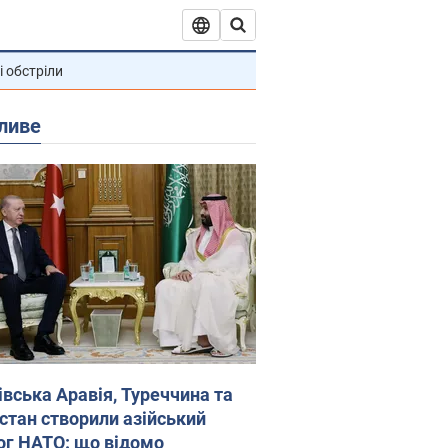
і обстріли
ливе
івська Аравія, Туреччина та
стан створили азійський
ог НАТО: що відомо