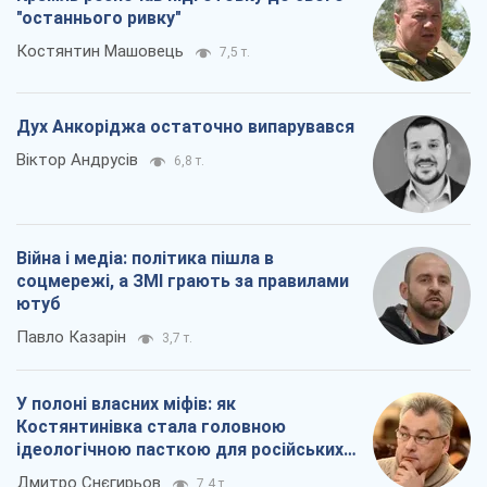
"останнього ривку"
Костянтин Машовець
7,5 т.
Дух Анкоріджа остаточно випарувався
Віктор Андрусів
6,8 т.
Війна і медіа: політика пішла в
соцмережі, а ЗМІ грають за правилами
ютуб
Павло Казарін
3,7 т.
У полоні власних міфів: як
Костянтинівка стала головною
ідеологічною пасткою для російських
окупантів
Дмитро Снєгирьов
7,4 т.