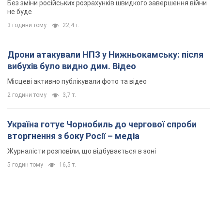
Без зміни російських розрахунків швидкого завершення війни
не буде
3 години тому
22,4 т.
Дрони атакували НПЗ у Нижньокамську: після
вибухів було видно дим. Відео
Місцеві активно публікували фото та відео
2 години тому
3,7 т.
Україна готує Чорнобиль до чергової спроби
вторгнення з боку Росії – медіа
Журналісти розповіли, що відбувається в зоні
5 годин тому
16,5 т.