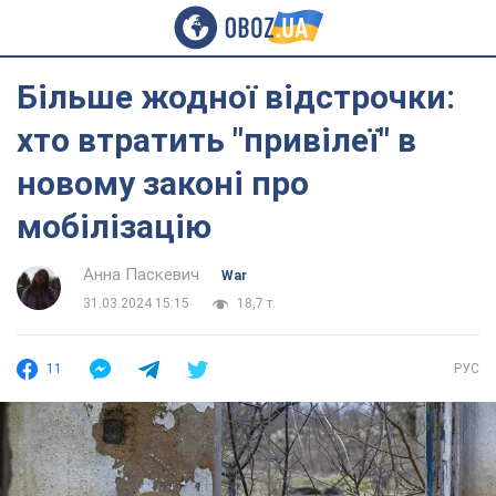
Більше жодної відстрочки:
хто втратить "привілеї" в
новому законі про
мобілізацію
Анна Паскевич
War
31.03.2024 15:15
18,7 т.
11
РУС